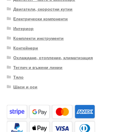
Двигатели, скоростни кутии
Електрически компоненти
Интериор
Комплекти инструменти
Контейнери
Охлаждане, отопление, климатизация
Теглич и въжени линии
Тяло
Шаси и оси