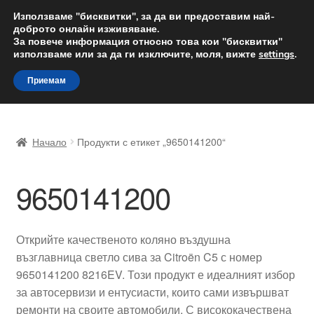
ДОСТАВКА от 12 лв.
Използваме "бисквитки", за да ви предоставим най-
доброто онлайн изживяване.
Доставка по целия свят
За повече информация относно това кои "бисквитки"
използваме или за да ги изключите, моля, вижте
settings
.
Skip
Skip
Menu
Приемам
to
to
navigation
content
Начало
Начало
Продукти с етикет „9650141200“
Доставка по целия свят
9650141200
Жалби
За нас
Открийте качественото коляно въздушна
възглавница светло сива за Citroën C5 с номер
Количка
9650141200 8216EV. Този продукт е идеалният избор
за автосервизи и ентусиасти, които сами извършват
Контакт
ремонти на своите автомобили. С висококачествена