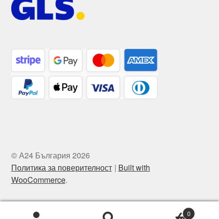
© А24 България 2026
Политика за поверителност
Built with
WooCommerce
.
0
Търсене
Търсене