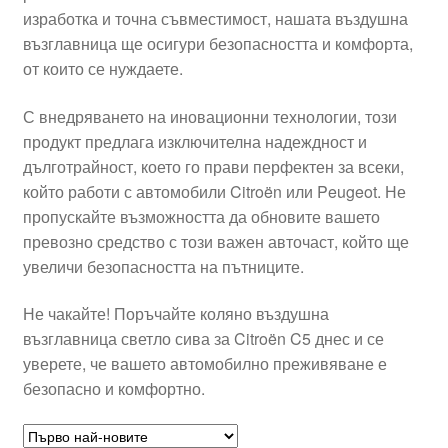
изработка и точна съвместимост, нашата въздушна
Моята сметка
възглавница ще осигури безопасността и комфорта,
от които се нуждаете.
Плащанията
С внедряването на иновационни технологии, този
Политика за поверителност
продукт предлага изключителна надеждност и
дълготрайност, което го прави перфектен за всеки,
който работи с автомобили Citroën или Peugeot. Не
Правила и условия
пропускайте възможността да обновите вашето
превозно средство с този важен авточаст, който ще
Процедура за рекламации
увеличи безопасността на пътниците.
Разгледайте
Не чакайте! Поръчайте коляно въздушна
възглавница светло сива за Citroën C5 днес и се
Транспорт
уверете, че вашето автомобилно преживяване е
безопасно и комфортно.