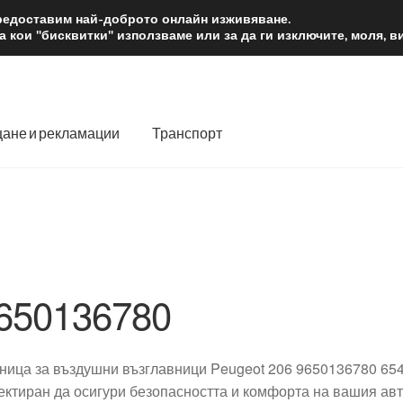
2 лв.
Доста
предоставим най-доброто онлайн изживяване.
 кои "бисквитки" използваме или за да ги изключите, моля, 
ане и рекламации
Транспорт
 нас
Количка
Контакт
Моята сметка
Плащанията
словия
Процедура за рекламации
Разгледайте
Транспорт
650136780
ница за въздушни възглавници Peugeot 206 9650136780 65
ектиран да осигури безопасността и комфорта на вашия авт