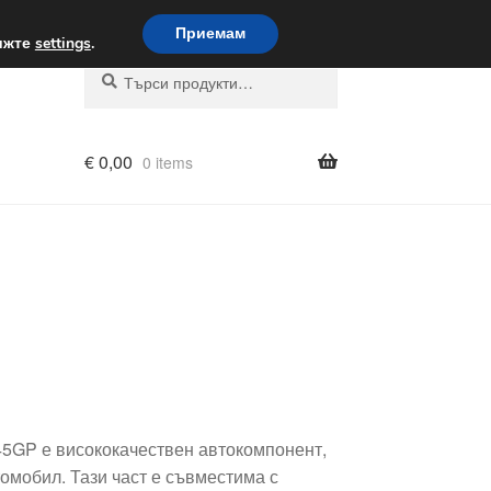
вка по целия свят
Приемам
вижте
settings
.
Търсене
Търсене
за:
€
0,00
0 items
45GP е висококачествен автокомпонент,
омобил. Тази част е съвместима с