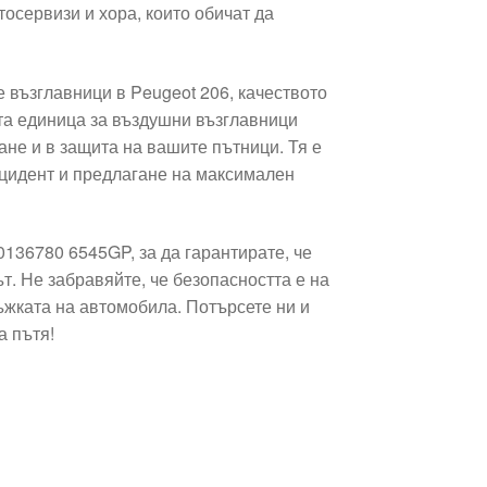
тосервизи и хора, които обичат да
 възглавници в Peugeot 206, качеството
та единица за въздушни възглавници
не и в защита на вашите пътници. Тя е
нцидент и предлагане на максимален
136780 6545GP, за да гарантирате, че
т. Не забравяйте, че безопасността е на
ъжката на автомобила. Потърсете ни и
а пътя!