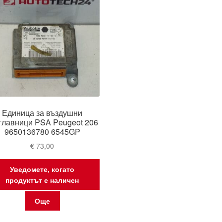
Единица за въздушни
главници PSA Peugeot 206
9650136780 6545GP
€
73,00
Уведомете, когато
продуктът е наличен
Още