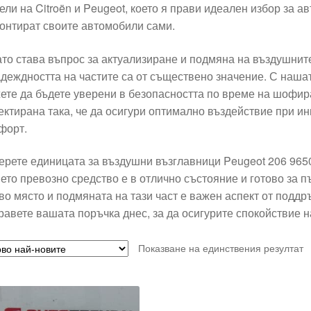
ели на Citroën и Peugeot, което я прави идеален избор за ав
онтират своите автомобили сами.
ато става въпрос за актуализиране и подмяна на въздушните
адеждността на частите са от съществено значение. С наша
ете да бъдете уверени в безопасността по време на шофира
ектирана така, че да осигури оптимално въздействие при и
форт.
ерете единицата за въздушни възглавници Peugeot 206 9650
ето превозно средство е в отлично състояние и готово за пъ
во място и подмяната на тази част е важен аспект от поддр
равете вашата поръчка днес, за да осигурите спокойствие н
Показване на единствения резултат