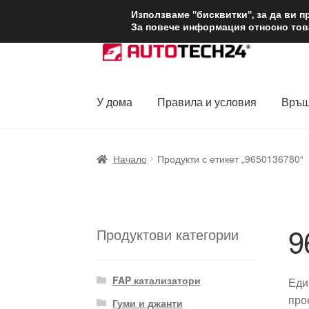
ДОСТАВКА от 1
Използваме "бисквитки", за да ви 
За повече информация относно това
Skip
Skip
to
to
navigation
content
У дома
Правила и условия
Връщ
Начало
Доставка по целия свят
Жалби
За
Начало
Продукти с етикет „9650136780“
Политика за поверителност
Правила и у
9
Продуктови категории
FAP катализатори
Еди
про
Гуми и джанти