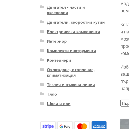
мод
Двигател - части и
рем
аксесоари
Двигатели, скоростни кутии
Ког
и н
Електрически компоненти
мож
Интериор
про
Комплекти инструменти
ком
Контейнери
Изб
Охлаждане, отопление,
ваш
климатизация
пър
Теглич и въжени линии
нап
Тяло
Шаси и оси