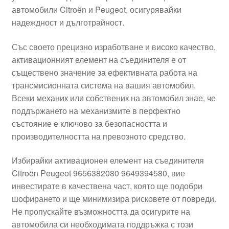
автомобили Citroën и Peugeot, осигурявайки
Моята сметка
надеждност и дълготрайност.
Плащанията
Със своето прецизно изработване и високо качество,
активационният елемент на съединителя е от
Политика за поверителност
съществено значение за ефективната работа на
трансмисионната система на вашия автомобил.
Всеки механик или собственик на автомобил знае, че
Правила и условия
поддържането на механизмите в перфектно
състояние е ключово за безопасността и
Процедура за рекламации
производителността на превозното средство.
Разгледайте
Избирайки активационен елемент на съединителя
Citroën Peugeot 9656382080 9649394580, вие
Транспорт
инвестирате в качествена част, която ще подобри
шофирането и ще минимизира рисковете от повреди.
Не пропускайте възможността да осигурите на
автомобила си необходимата поддръжка с този