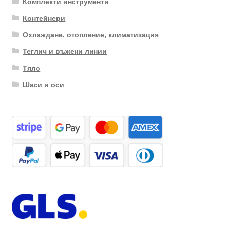
Комплекти инструменти
Контейнери
Охлаждане, отопление, климатизация
Теглич и въжени линии
Тяло
Шаси и оси