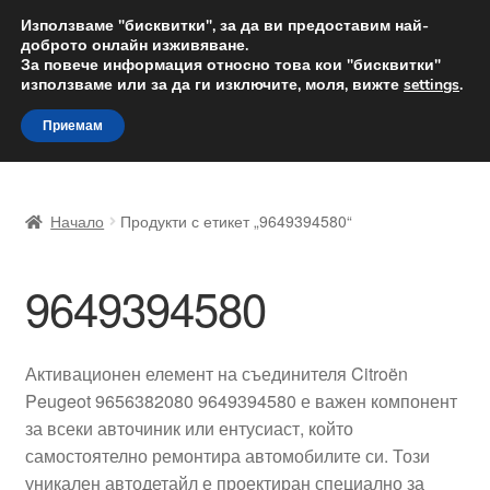
ДОСТАВКА от 12 лв.
Използваме "бисквитки", за да ви предоставим най-
доброто онлайн изживяване.
Доставка по целия свят
За повече информация относно това кои "бисквитки"
използваме или за да ги изключите, моля, вижте
settings
.
Skip
Skip
Menu
Приемам
to
to
navigation
content
Начало
Начало
Продукти с етикет „9649394580“
Доставка по целия свят
9649394580
Жалби
За нас
Активационен елемент на съединителя Citroën
Peugeot 9656382080 9649394580 е важен компонент
Количка
за всеки авточиник или ентусиаст, който
самостоятелно ремонтира автомобилите си. Този
Контакт
уникален автодетайл е проектиран специално за