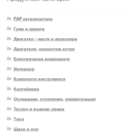
FAP катализатори
Гуми и джанти
Двигател - части и аксесоари
Двигатели, скоростни кутии
Електрически компоненти
Интериор
Комплекти инструменти
Контейнери
Охлаждане, отопление, климатизация
Теглич и въжени линии
Тяло
Шаси и оси