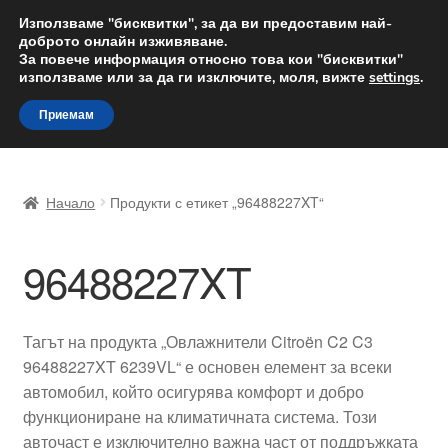
ДОСТАВКА от 12 лв.
Използваме "бисквитки", за да ви предоставим най-
доброто онлайн изживяване.
Доставка по целия свят
За повече информация относно това кои "бисквитки"
използваме или за да ги изключите, моля, вижте
settings
.
Skip
Skip
Menu
Приемам
to
to
navigation
content
Начало
Начало
Продукти с етикет „96488227XT“
Доставка по целия свят
96488227XT
Жалби
За нас
Тагът на продукта „Овлажнители Citroën C2 C3
96488227XT 6239VL“ е основен елемент за всеки
Количка
автомобил, който осигурява комфорт и добро
функциониране на климатичната система. Този
Контакт
авточаст е изключително важна част от поддръжката