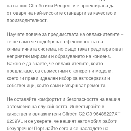
на вашия Citroën или Peugeot и е проектирана да
Моята сметка
отговаря на най-високите стандарти за качество и
производителност.
Плащанията
Научете повече за предимствата на овлажнителите –
Политика за поверителност
те не само че подобряват ефективността на
климатичната система, но също така предотвратяват
неприятни миризми и образуването на конденз.
Правила и условия
Важно е да знаете, че овлажнителите, които
предлагаме, са съвместими с конкретни модели,
Процедура за рекламации
което ги прави идеален избор за автосервизи и
собственици, които сами извършват ремонти.
Разгледайте
Не оставяйте комфортът и безопасността на вашия
Транспорт
автомобил на случайността. Инвестирайте в
качествени овлажнители Citroën C2 C3 96488227XT
6239VL и се уверете, че вашият автомобил работи
безупречно! Поръчайте сега и се насладете на