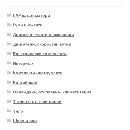
FAP катализатори
Гуми и джанти
Двигател - части и аксесоари
Двигатели, скоростни кутии
Електрически компоненти
Интериор
Комплекти инструменти
Контейнери
Охлаждане, отопление, климатизация
Теглич и въжени линии
Тяло
Шаси и оси