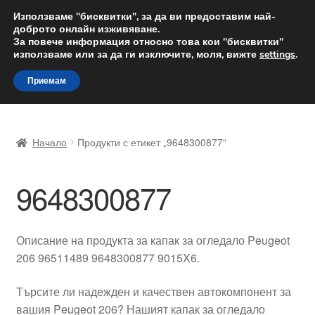
ДОСТАВКА от 12 лв.
Използваме "бисквитки", за да ви предоставим най-
доброто онлайн изживяване.
Доставка по целия свят
За повече информация относно това кои "бисквитки"
използваме или за да ги изключите, моля, вижте
settings
.
Skip
Skip
Menu
Приемам
to
to
navigation
content
Начало
Начало
Продукти с етикет „9648300877“
Доставка по целия свят
9648300877
Жалби
За нас
Описание на продукта за капак за огледало Peugeot
206 96511489 9648300877 9015X6.
Количка
Търсите ли надежден и качествен автокомпонент за
Контакт
вашия Peugeot 206? Нашият капак за огледало