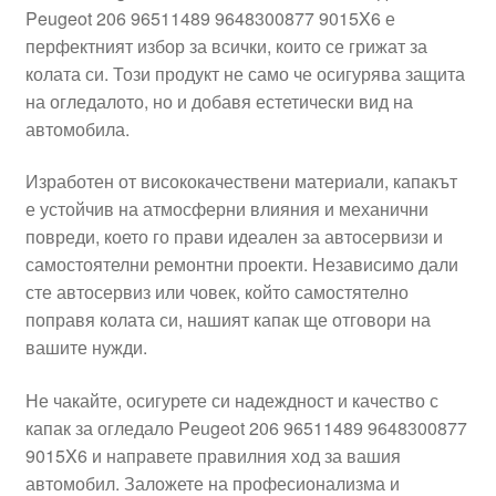
Peugeot 206 96511489 9648300877 9015X6 е
Моята сметка
перфектният избор за всички, които се грижат за
колата си. Този продукт не само че осигурява защита
Плащанията
на огледалото, но и добавя естетически вид на
автомобила.
Политика за поверителност
Изработен от висококачествени материали, капакът
е устойчив на атмосферни влияния и механични
Правила и условия
повреди, което го прави идеален за автосервизи и
самостоятелни ремонтни проекти. Независимо дали
Процедура за рекламации
сте автосервиз или човек, който самостятелно
поправя колата си, нашият капак ще отговори на
Разгледайте
вашите нужди.
Транспорт
Не чакайте, осигурете си надеждност и качество с
капак за огледало Peugeot 206 96511489 9648300877
9015X6 и направете правилния ход за вашия
автомобил. Заложете на професионализма и