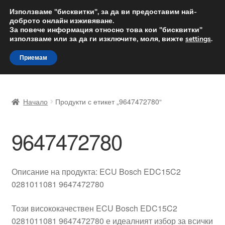
ДОСТАВКА от 12 лв.
Използваме "бисквитки", за да ви предоставим най-
доброто онлайн изживяване.
Доставка по целия свят
За повече информация относно това кои "бисквитки"
използваме или за да ги изключите, моля, вижте
settings
.
Skip
Skip
Menu
Приемам
to
to
navigation
content
Начало
Начало
Продукти с етикет „9647472780“
Доставка по целия свят
9647472780
Жалби
За нас
Описание на продукта: ECU Bosch EDC15C2
0281011081 9647472780
Количка
Този висококачествен ECU Bosch EDC15C2
Контакт
0281011081 9647472780 е идеалният избор за всички