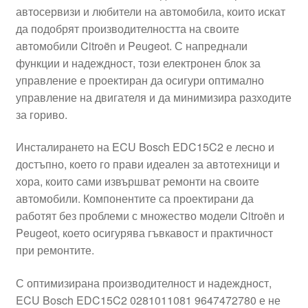
автосервизи и любители на автомобила, които искат
Моята сметка
да подобрят производителността на своите
автомобили Citroën и Peugeot. С напреднали
Плащанията
функции и надеждност, този електронен блок за
управление е проектиран да осигури оптимално
Политика за поверителност
управление на двигателя и да минимизира разходите
за гориво.
Правила и условия
Инсталирането на ECU Bosch EDC15C2 е лесно и
достъпно, което го прави идеален за автотехници и
Процедура за рекламации
хора, които сами извършват ремонти на своите
автомобили. Компонентите са проектирани да
Разгледайте
работят без проблеми с множество модели Citroën и
Peugeot, което осигурява гъвкавост и практичност
Транспорт
при ремонтите.
С оптимизирана производителност и надеждност,
ECU Bosch EDC15C2 0281011081 9647472780 е не