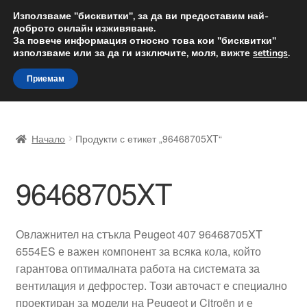
ДОСТАВКА от 12 лв.
Използваме "бисквитки", за да ви предоставим най-
доброто онлайн изживяване.
Доставка по целия свят
За повече информация относно това кои "бисквитки"
използваме или за да ги изключите, моля, вижте
settings
.
Skip
Skip
Menu
Приемам
to
to
navigation
content
Начало
Начало
Продукти с етикет „96468705XT“
Доставка по целия свят
96468705XT
Жалби
За нас
Овлажнител на стъкла Peugeot 407 96468705XT
6554ES е важен компонент за всяка кола, който
Количка
гарантова оптималната работа на системата за
вентилация и дефростер. Този авточаст е специално
Контакт
проектиран за модели на Peugeot и Citroën и е