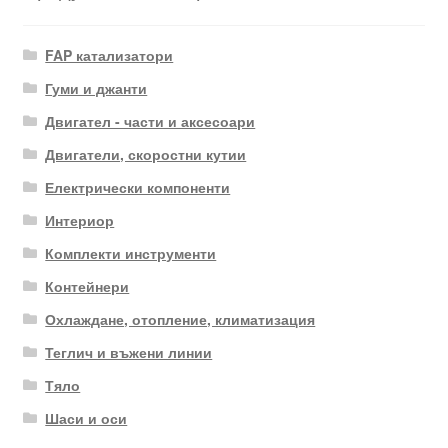
FAP катализатори
Гуми и джанти
Двигател - части и аксесоари
Двигатели, скоростни кутии
Електрически компоненти
Интериор
Комплекти инструменти
Контейнери
Охлаждане, отопление, климатизация
Теглич и въжени линии
Тяло
Шаси и оси