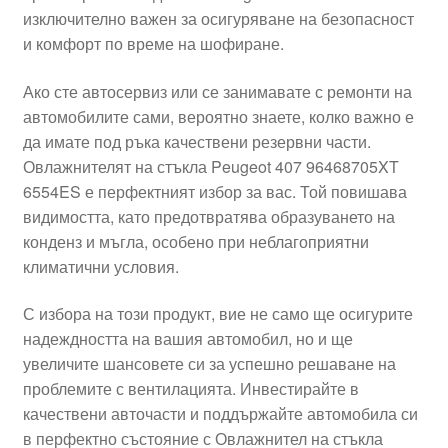
изключително важен за осигуряване на безопасност
Моята сметка
и комфорт по време на шофиране.
Плащанията
Ако сте автосервиз или се занимавате с ремонти на
автомобилите сами, вероятно знаете, колко важно е
Политика за поверителност
да имате под ръка качествени резервни части.
Овлажнителят на стъкла Peugeot 407 96468705XT
6554ES е перфектният избор за вас. Той повишава
Правила и условия
видимостта, като предотвратява образуването на
конденз и мъгла, особено при неблагоприятни
Процедура за рекламации
климатични условия.
Разгледайте
С избора на този продукт, вие не само ще осигурите
надеждността на вашия автомобил, но и ще
Транспорт
увеличите шансовете си за успешно решаване на
проблемите с вентилацията. Инвестирайте в
качествени авточасти и поддържайте автомобила си
в перфектно състояние с Овлажнител на стъкла