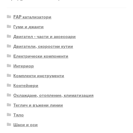
FAP катализатори
Гуми и джанти
Двигател - части и аксесоари
Двигатели, скоростни кутии
Електрически компоненти
Интериор
Комплекти инструменти
Контейнери
Охлаждане, отопление, климатизация
Теглич и въжени линии
Тяло
Шаси и оси