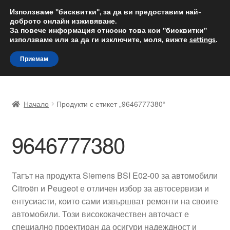
ДОСТАВКА от 12 лв.
Използваме "бисквитки", за да ви предоставим най-
доброто онлайн изживяване.
Доставка по целия свят
За повече информация относно това кои "бисквитки"
използваме или за да ги изключите, моля, вижте
settings
.
Skip
Skip
Menu
Приемам
to
to
navigation
content
Начало
Начало
Продукти с етикет „9646777380“
Доставка по целия свят
9646777380
Жалби
За нас
Тагът на продукта Siemens BSI E02-00 за автомобили
Citroën и Peugeot е отличен избор за автосервизи и
Количка
ентусиасти, които сами извършват ремонти на своите
автомобили. Този висококачествен авточаст е
Контакт
специално проектиран да осигури надеждност и