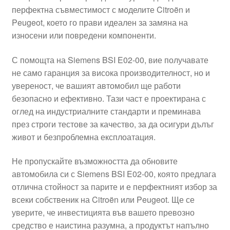
перфектна съвместимост с моделите Citroën и
Моята сметка
Peugeot, което го прави идеален за замяна на
износени или повредени компоненти.
Плащанията
С помощта на Siemens BSI E02-00, вие получавате
Политика за поверителност
не само гаранция за висока производителност, но и
увереност, че вашият автомобил ще работи
безопасно и ефективно. Тази част е проектирана с
Правила и условия
оглед на индустриалните стандарти и преминава
през строги тестове за качество, за да осигури дълъг
Процедура за рекламации
живот и безпроблемна експлоатация.
Разгледайте
Не пропускайте възможността да обновите
автомобила си с Siemens BSI E02-00, която предлага
Транспорт
отлична стойност за парите и е перфектният избор за
всеки собственик на Citroën или Peugeot. Ще се
уверите, че инвестицията във вашето превозно
средство е наистина разумна, а продуктът напълно