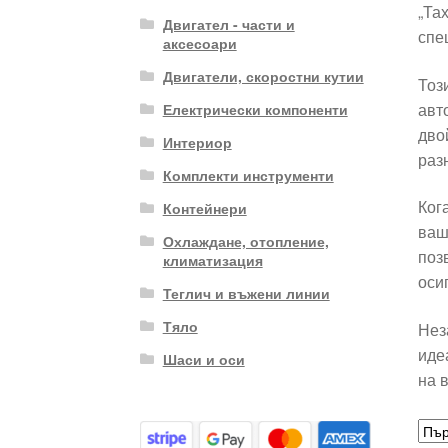
„Та
Двигател - части и
спе
аксесоари
Двигатели, скоростни кутии
Тоз
авт
Електрически компоненти
дво
Интериор
раз
Комплекти инструменти
Ког
Контейнери
ваш
Охлаждане, отопление,
поз
климатизация
оси
Теглич и въжени линии
Тяло
Нез
иде
Шаси и оси
на 