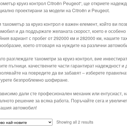
хометър круиз контрол Citroën Peugeot“, ще откриете надежд
циално проектирани за модели на Citroën и Peugeot.
и тахометър за круиз контрол е важен елемент, който ви по
омобил и да поддържате желаната скорост, което е особено
йния вариант с пробег от 292000 км и 282000 км, нашите та
нообразие, което отговаря на нуждите на различни автомоб
ато разглеждате тахометри за круиз контрол, вие инвестират
ите пътници. качествените части гарантират надеждност и
волявайте на повредите да ви забавят – изберете правилнат
гурете безпроблемно шофиране.
ависимо дали сте професионален механик или ентусиаст, на
алното решение за всяка работа. Поръчайте сега и увеличе
вашия автомобил!
Sorted
Showing all 2 results