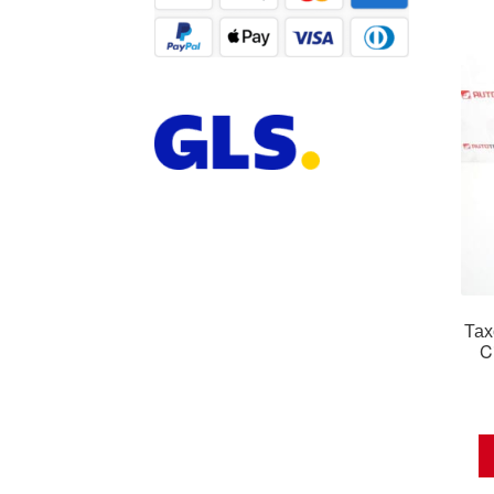
Тах
C