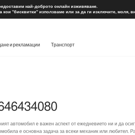
2 лв.
Доста
предоставим най-доброто онлайн изживяване.
 кои "бисквитки" използваме или за да ги изключите, моля, 
ане и рекламации
Транспорт
 нас
Количка
Контакт
Моята сметка
Плащанията
словия
Процедура за рекламации
Разгледайте
Транспорт
646434080
ният автомобил е важен аспект от ежедневието ни и да ос
омобила е основна задача за всеки механик или любител. 