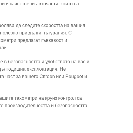
ни и качествени авточасти, които са
зволява да следите скоростта на вашия
 полезно при дълги пътувания. С
хометри предлагат гъвкавост и
или.
е в безопасността и удобството на вас и
 дългодишна експлоатация. Не
а част за вашето Citroën или Peugeot и
шите тахометри на круиз контрол са
те производителността и безопасността