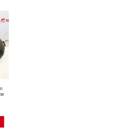
ол
км