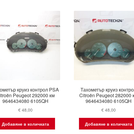
by
latest
ометър круиз контрол PSA
Тахометър круиз контр
itroën Peugeot 292000 км
Citroën Peugeot 282000 
9646434080 6105QH
9646434080 6105QH
€
48,00
€
48,00
Добавяне в количката
Добавяне в количката