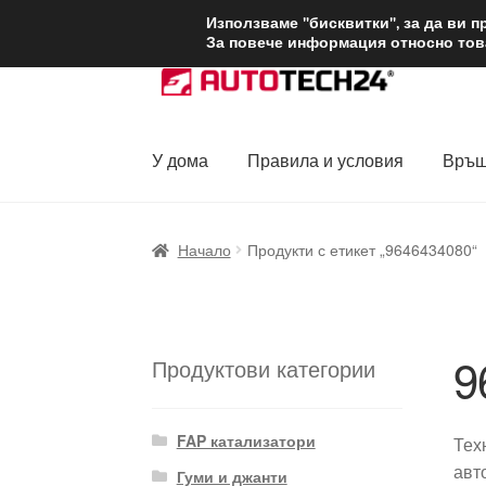
ДОСТАВКА от 1
Използваме "бисквитки", за да ви 
За повече информация относно това
Skip
Skip
to
to
navigation
content
У дома
Правила и условия
Връщ
Начало
Доставка по целия свят
Жалби
За
Начало
Продукти с етикет „9646434080“
Политика за поверителност
Правила и у
9
Продуктови категории
FAP катализатори
Тех
авт
Гуми и джанти