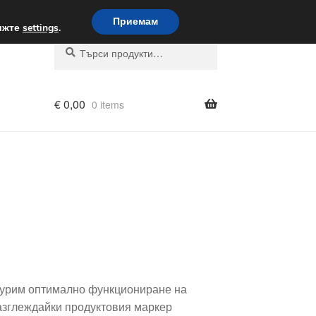
вка по целия свят
Приемам
вижте
settings
.
Търсене
Търсене
за:
€
0,00
0 items
игурим оптимално функциониране на
Разглеждайки продуктовия маркер