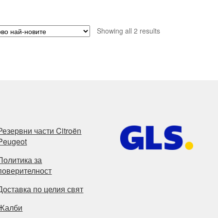
Sorted
Showing all 2 results
by
latest
Резервни части Citroën
Peugeot
Политика за
поверителност
Доставка по целия свят
Жалби