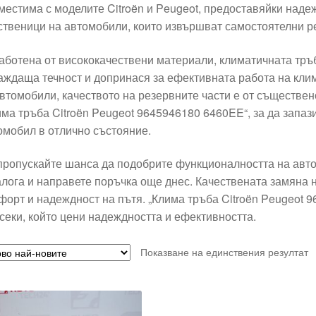
местима с моделите Citroën и Peugeot, предоставяйки наде
ственици на автомобили, които извършват самостоятелни р
аботена от висококачествени материали, климатичната тръ
аждаща течност и допринася за ефективната работа на клим
автомобили, качеството на резервните части е от съществен
има тръба Citroën Peugeot 9645946180 6460EE“, за да запа
омобил в отлично състояние.
пропускайте шанса да подобрите функционалността на авто
алога и направете поръчка още днес. Качествената замяна н
форт и надеждност на пътя. „Клима тръба Citroën Peugeot 
всеки, който цени надеждността и ефективността.
Показване на единствения резултат