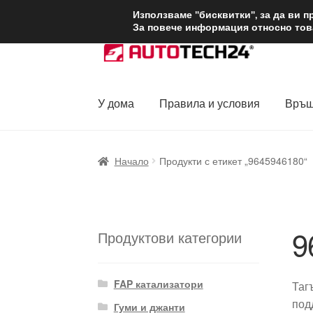
ДОСТАВКА от 1
Използваме "бисквитки", за да ви 
За повече информация относно това
Skip
Skip
to
to
navigation
content
У дома
Правила и условия
Връщ
Начало
Доставка по целия свят
Жалби
За
Начало
Продукти с етикет „9645946180“
Политика за поверителност
Правила и у
9
Продуктови категории
FAP катализатори
Таг
под
Гуми и джанти