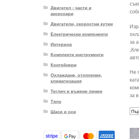
съв
Двигател - части и
соб
аксесоари
Двигатели, скоростни кутии
Изр
охл
Електрически компоненти
за 
Интериор
„Кл
Комплекти инструменти
авт
Контейнери
Не 
Охлаждане, отопление,
кат
климатизация
ком
Теглич и въжени линии
за 
Тяло
Шаси и оси