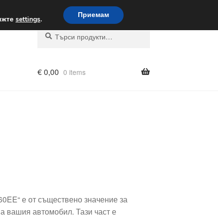
вка по целия свят
Приемам
вижте
settings
.
Търсене
Търсене
за:
€
0,00
0 items
60EE“ е от съществено значение за
а вашия автомобил. Тази част е