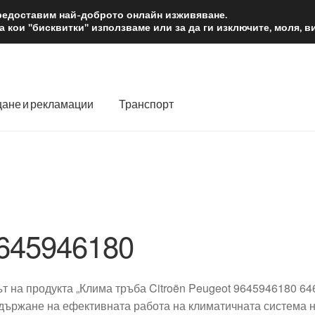
2 лв.
Доста
предоставим най-доброто онлайн изживяване.
 кои "бисквитки" използваме или за да ги изключите, моля, 
ане и рекламации
Транспорт
 нас
Количка
Контакт
Моята сметка
Плащанията
словия
Процедура за рекламации
Разгледайте
Транспорт
645946180
ът на продукта „Клима тръба Citroën Peugeot 9645946180 64
държане на ефективната работа на климатичната система н