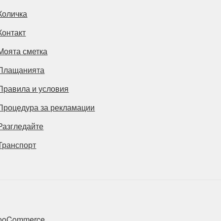
Количка
Контакт
Моята сметка
Плащанията
Правила и условия
Процедура за рекламации
Разгледайте
Транспорт
 WooCommerce
.