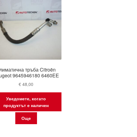
лиматична тръба Citroën
ugeot 9645946180 6460EE
€
48,00
Уведомете, когато
продуктът е наличен
Още