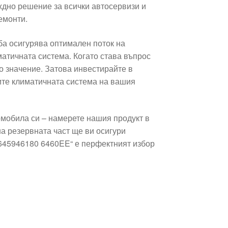
ждно решение за всички автосервизи и
емонти.
ба осигурява оптимален поток на
атичната система. Когато става въпрос
о значение. Затова инвестирайте в
зите климатичната система на вашия
мобила си – намерете нашия продукт в
а резервната част ще ви осигури
9645946180 6460EE“ е перфектният избор