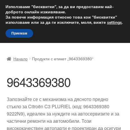
ДОСТАВКА от 12 лв.
Използваме "бисквитки", за да ви предоставим най-
доброто онлайн изживяване.
Доставка по целия свят
За повече информация относно това кои "бисквитки"
използваме или за да ги изключите, моля, вижте
settings
.
Skip
Skip
Menu
Приемам
to
to
navigation
content
Начало
Начало
Продукти с етикет „9643369380“
Доставка по целия свят
9643369380
Жалби
За нас
Запознайте се с механизма на дясното предно
стъкло за Citroën C3 PLURIEL (код: 9643369380
Количка
9222N9), идеален за нуждите на автосервизите и за
частични ремонти на автомобили. Този
Контакт
висококачествен автопарти е проектиран да осигури