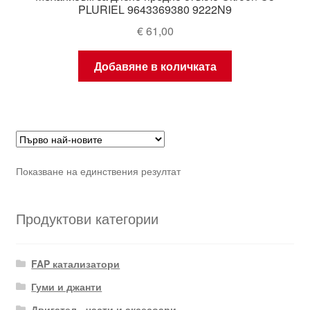
PLURIEL 9643369380 9222N9
€
61,00
Добавяне в количката
Показване на единствения резултат
Продуктови категории
FAP катализатори
Гуми и джанти
Двигател - части и аксесоари