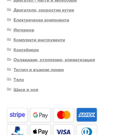
Двигатели, скоростни кутии
Електрически компоненти
Интериор
Комплекти инструменти
Контейнери
Охлаждане, отопление, климатизация
Теглич и въжени линии
Тяло
Шаси и оси