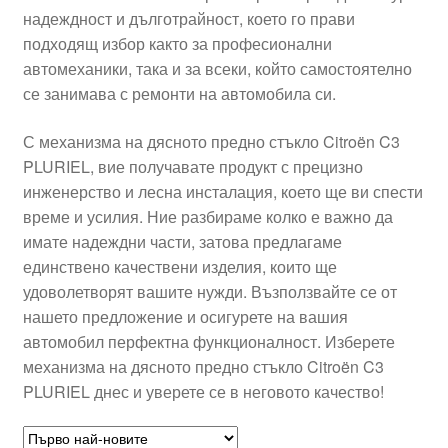
надеждност и дълготрайност, което го прави
Моята сметка
подходящ избор както за професионални
автомеханики, така и за всеки, който самостоятелно
Плащанията
се занимава с ремонти на автомобила си.
Политика за поверителност
С механизма на дясното предно стъкло Citroën C3
PLURIEL, вие получавате продукт с прецизно
инженерство и лесна инсталация, което ще ви спести
Правила и условия
време и усилия. Ние разбираме колко е важно да
имате надеждни части, затова предлагаме
Процедура за рекламации
единствено качествени изделия, които ще
удоволетворят вашите нужди. Възползвайте се от
Разгледайте
нашето предложение и осигурете на вашия
автомобил перфектна функционалност. Изберете
Транспорт
механизма на дясното предно стъкло Citroën C3
PLURIEL днес и уверете се в неговото качество!