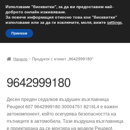
ДОСТАВКА от 12 лв.
Използваме "бисквитки", за да ви предоставим най-
доброто онлайн изживяване.
Доставка по целия свят
За повече информация относно това кои "бисквитки"
използваме или за да ги изключите, моля, вижте
settings
.
Skip
Skip
Menu
Приемам
to
to
navigation
content
Начало
Начало
Продукти с етикет „9642999180“
Доставка по целия свят
9642999180
Жалби
За нас
Десен преден седалков въздушен възглавница
Peugeot 607 9642999180 30004751 8216L4 е важен
Количка
автокомпонент, който осигурява безопасността на
пътниците в автомобила. Тази въздушна възглавница
Контакт
е проектирана да се монтира на модели Peugeot,