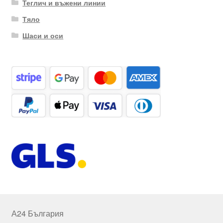
Теглич и въжени линии
Тяло
Шаси и оси
А24 България