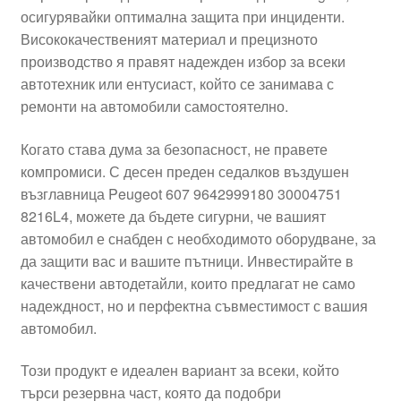
осигурявайки оптимална защита при инциденти.
Моята сметка
Висококачественият материал и прецизното
производство я правят надежден избор за всеки
Плащанията
автотехник или ентусиаст, който се занимава с
ремонти на автомобили самостоятелно.
Политика за поверителност
Когато става дума за безопасност, не правете
компромиси. С десен преден седалков въздушен
Правила и условия
възглавница Peugeot 607 9642999180 30004751
8216L4, можете да бъдете сигурни, че вашият
Процедура за рекламации
автомобил е снабден с необходимото оборудване, за
да защити вас и вашите пътници. Инвестирайте в
Разгледайте
качествени автодетайли, които предлагат не само
надеждност, но и перфектна съвместимост с вашия
Транспорт
автомобил.
Този продукт е идеален вариант за всеки, който
търси резервна част, която да подобри