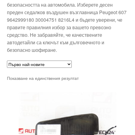
безопасността на автомобила. Изберете десен
преден седалков въздушен възглавница Peugeot 607
9642999180 30004751 8216L4 и бъдете уверени, че
правите правилния избор за вашето превозно
средство. Не забравяйте, че качествените
автодетайли са ключът към дълговечното и
безопасно шофиране.
Показване на единствения резултат