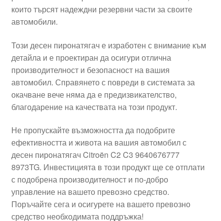
които търсят надеждни резервни части за своите
Моята сметка
автомобили.
Плащанията
Този десен пиронатягач е изработен с внимание към
детайла и е проектиран да осигури отлична
Политика за поверителност
производителност и безопасност на вашия
автомобил. Справянето с повреди в системата за
окачване вече няма да е предизвикателство,
Правила и условия
благодарение на качествата на този продукт.
Процедура за рекламации
Не пропускайте възможността да подобрите
ефективността и живота на вашия автомобил с
Разгледайте
десен пиронатягач Citroën C2 C3 9640676777
8973TG. Инвестицията в този продукт ще се отплати
Транспорт
с подобрена производителност и по-добро
управление на вашето превозно средство.
Поръчайте сега и осигурете на вашето превозно
средство необходимата поддръжка!