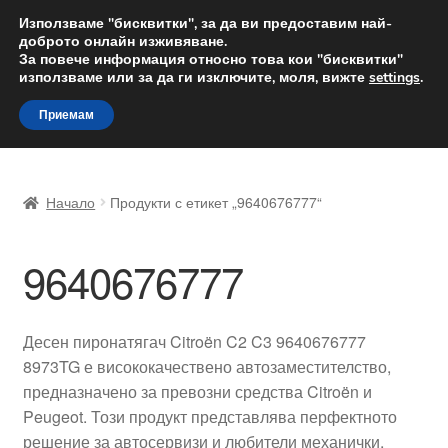
ДОСТАВКА от 12 лв.
Използваме "бисквитки", за да ви предоставим най-
доброто онлайн изживяване.
Доставка по целия свят
За повече информация относно това кои "бисквитки"
използваме или за да ги изключите, моля, вижте
settings
.
Skip
Skip
Menu
Приемам
to
to
navigation
content
Начало
Начало
Продукти с етикет „9640676777“
Доставка по целия свят
9640676777
Жалби
За нас
Десен пиронатягач Citroën C2 C3 9640676777
8973TG е висококачествено автозаместителство,
Количка
предназначено за превозни средства Citroën и
Peugeot. Този продукт представлява перфектното
Контакт
решение за автосервизи и любители механички,