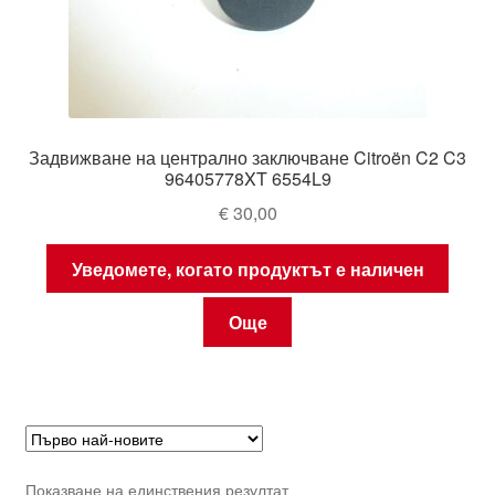
Задвижване на централно заключване Citroën C2 C3
96405778XT 6554L9
€
30,00
Уведомете, когато продуктът е наличен
Още
Показване на единствения резултат