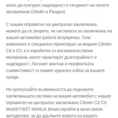
искат да осигурят надеждност и сигурност на своите
Моята сметка
автомобили Citroën и Peugeot.
Плащанията
С нашия оправител на централно заключване,
можете да се уверите, че системата за заключване на
Политика за поверителност
вашия автомобил работи безупречно. Този
компонент е специално проектиран за модели Citroën
C2 и C3, и е изработен от висококачествени
Правила и условия
материали, които гарантират дълготрайност и
надеждност. Лесният монтаж и перфектната
Процедура за рекламации
съвместимост го правят идеален избор за вашите
нужди.
Разгледайте
Не пропускайте възможността да подновите
Транспорт
заключващата система на вашия автомобил с нашия
оправител на централно заключване Citroën C2 C3
96405778XT 6554L9. Инвестирайте в качествени
автоделове, за да удължите живота на вашето