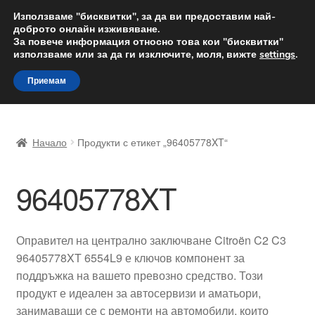
ДОСТАВКА от 12 лв.
Използваме "бисквитки", за да ви предоставим най-
доброто онлайн изживяване.
Доставка по целия свят
За повече информация относно това кои "бисквитки"
използваме или за да ги изключите, моля, вижте
settings
.
Skip
Skip
Menu
Приемам
to
to
navigation
content
Начало
Начало
Продукти с етикет „96405778XT“
Доставка по целия свят
96405778XT
Жалби
За нас
Оправител на централно заключване Citroën C2 C3
96405778XT 6554L9 е ключов компонент за
Количка
поддръжка на вашето превозно средство. Този
продукт е идеален за автосервизи и аматьори,
Контакт
занимаващи се с ремонти на автомобили, които