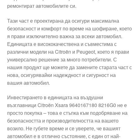
ремонтират автомобилите си.
Моята сметка
Тази част е проектирана да осигури максимална
Плащанията
безопасност и комфорт по време на шофиране, което
я прави изключително важна за всеки автомобил.
Политика за поверителност
Единицата е висококачествена и съвместима с
различни модели на Citroën и Peugeot, което я прави
универсално решение за много потребители. С
Правила и условия
нашия продукт ще можете да замените старата част с
нова, осигурявайки надеждност и сигурност на
Процедура за рекламации
вашия автомобил.
Разгледайте
Инвестирането в единицата на въздушни
възглавници Citroën Xsara 9640167180 8216G0 не е
Транспорт
просто покупка – това е стъпка към подобряване на
безопасността и производителността на вашето
возило. Не губете време и се уверете, че вашият
автомобил е в отлично състояние, с един от най-