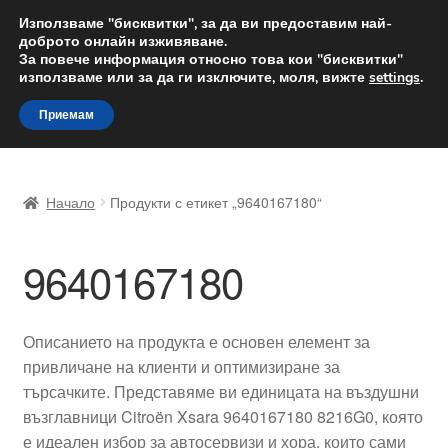
ДОСТАВКА от 12 лв.
Използваме "бисквитки", за да ви предоставим най-
доброто онлайн изживяване.
Доставка по целия свят
За повече информация относно това кои "бисквитки"
използваме или за да ги изключите, моля, вижте
settings
.
Skip
Skip
Menu
Приемам
to
to
navigation
content
Начало
Начало
Продукти с етикет „9640167180“
Доставка по целия свят
9640167180
Жалби
За нас
Описанието на продукта е основен елемент за
привличане на клиенти и оптимизиране за
Количка
търсачките. Представяме ви единицата на въздушни
възглавници Citroën Xsara 9640167180 8216G0, която
Контакт
е идеален избор за автосервизи и хора, които сами