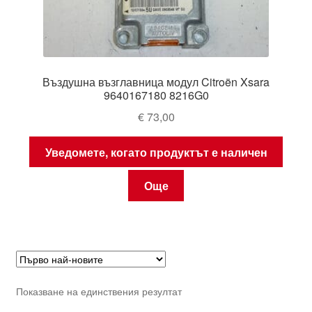
Въздушна възглавница модул Citroën Xsara
9640167180 8216G0
€
73,00
Уведомете, когато продуктът е наличен
Още
Показване на единствения резултат