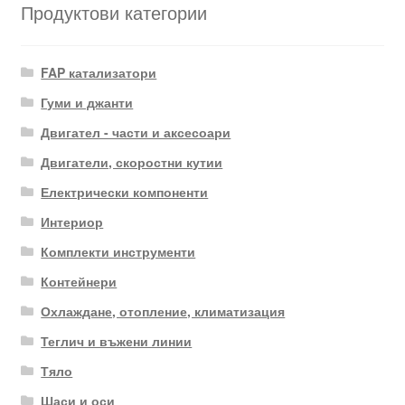
Продуктови категории
FAP катализатори
Гуми и джанти
Двигател - части и аксесоари
Двигатели, скоростни кутии
Електрически компоненти
Интериор
Комплекти инструменти
Контейнери
Охлаждане, отопление, климатизация
Теглич и въжени линии
Тяло
Шаси и оси