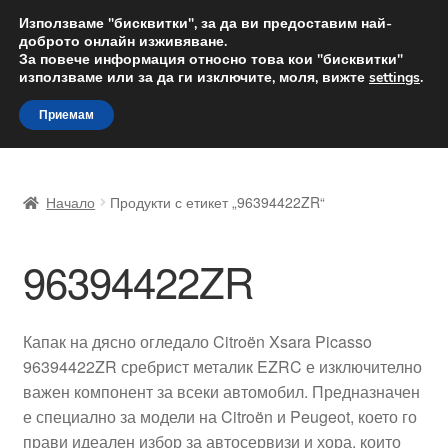
ДОСТАВКА от 12 лв.
Използваме "бисквитки", за да ви предоставим най-
доброто онлайн изживяване.
Доставка по целия свят
За повече информация относно това кои "бисквитки"
използваме или за да ги изключите, моля, вижте
settings
.
Skip
Skip
Menu
Приемам
to
to
navigation
content
Начало
Начало
Продукти с етикет „96394422ZR“
Доставка по целия свят
96394422ZR
Жалби
За нас
Капак на дясно огледало Citroën Xsara Picasso
96394422ZR сребрист металик EZRC е изключително
Количка
важен компонент за всеки автомобил. Предназначен
е специално за модели на Citroën и Peugeot, което го
Контакт
прави идеален избор за автосервизи и хора, които