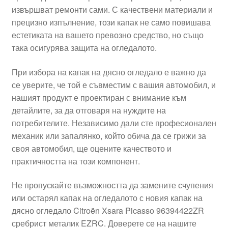
извършват ремонти сами. С качествени материали и
Моята сметка
прецизно изпълнение, този капак не само повишава
естетиката на вашето превозно средство, но също
Плащанията
така осигурява защита на огледалото.
Политика за поверителност
При избора на капак на дясно огледало е важно да
се уверите, че той е съвместим с вашия автомобил, и
нашият продукт е проектиран с внимание към
Правила и условия
детайлите, за да отговаря на нуждите на
потребителите. Независимо дали сте професионален
Процедура за рекламации
механик или запалянко, който обича да се грижи за
своя автомобил, ще оцените качеството и
Разгледайте
практичността на този компонент.
Транспорт
Не пропускайте възможността да замените счупения
или остарял капак на огледалото с новия капак на
дясно огледало Citroën Xsara Picasso 96394422ZR
сребрист металик EZRC. Доверете се на нашите