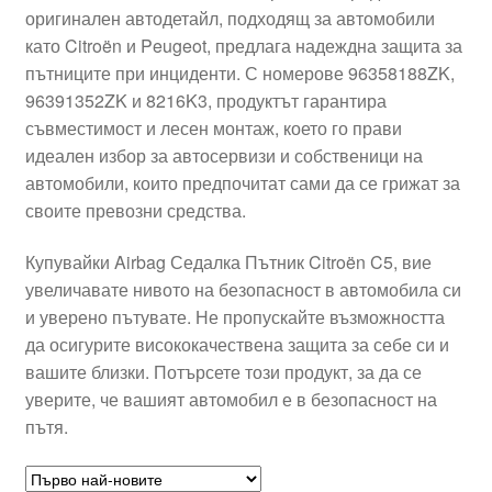
оригинален автодетайл, подходящ за автомобили
Моята сметка
като Citroën и Peugeot, предлага надеждна защита за
пътниците при инциденти. С номерове 96358188ZK,
Плащанията
96391352ZK и 8216K3, продуктът гарантира
съвместимост и лесен монтаж, което го прави
Политика за поверителност
идеален избор за автосервизи и собственици на
автомобили, които предпочитат сами да се грижат за
своите превозни средства.
Правила и условия
Купувайки Airbag Седалка Пътник Citroën C5, вие
Процедура за рекламации
увеличавате нивото на безопасност в автомобила си
и уверено пътувате. Не пропускайте възможността
Разгледайте
да осигурите висококачествена защита за себе си и
вашите близки. Потърсете този продукт, за да се
Транспорт
уверите, че вашият автомобил е в безопасност на
пътя.