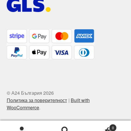
© А24 България 2026
Политика за поверителност
Built with
WooCommerce
.
0
Търсене
Търсене