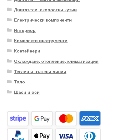
Двигатели, скоростни кутии
Електрически компоненти
Интериор
Комплекти инструменти
Контейнери
Охлаждане, отопление, климатизация
Теглич и въжени линии
Тяло
Шаси и оси