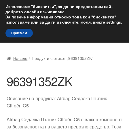
ДОСТАВКА от 12 лв.
Използваме "бисквитки", за да ви предоставим най-
доброто онлайн изживяване.
Доставка по целия свят
За повече информация относно това кои "бисквитки"
използваме или за да ги изключите, моля, вижте
settings
.
Skip
Skip
Menu
Приемам
to
to
navigation
content
Начало
Начало
Продукти с етикет „96391352ZK“
Доставка по целия свят
96391352ZK
Жалби
За нас
Описание на продукта: Airbag Седалка Пътник
Citroën C5
Количка
Airbag Седалка Пътник Citroën C5 е важен компонент
Контакт
за безопасността на вашето превозно средство. Този