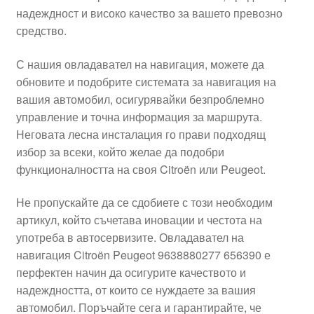
надеждност и високо качество за вашето превозно
Моята сметка
средство.
Плащанията
С нашия овладавател на навигация, можете да
обновите и подобрите системата за навигация на
Политика за поверителност
вашия автомобил, осигурявайки безпроблемно
управление и точна информация за маршрута.
Неговата лесна инсталация го прави подходящ
Правила и условия
избор за всеки, който желае да подобри
функционалността на своя Citroën или Peugeot.
Процедура за рекламации
Не пропускайте да се сдобиете с този необходим
Разгледайте
артикул, който съчетава иновации и честота на
употреба в автосервизите. Овладавател на
Транспорт
навигация Citroën Peugeot 9638880277 656390 е
перфектен начин да осигурите качеството и
надеждността, от които се нуждаете за вашия
автомобил. Поръчайте сега и гарантирайте, че