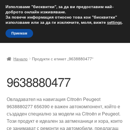
ДОСТАВКА от 12 лв.
Използваме "бисквитки", за да ви предоставим най-
доброто онлайн изживяване.
Доставка по целия свят
За повече информация относно това кои "бисквитки"
използваме или за да ги изключите, моля, вижте
settings
.
Skip
Skip
Menu
Приемам
to
to
navigation
content
Начало
Начало
Продукти с етикет „9638880477“
Доставка по целия свят
9638880477
Жалби
За нас
Овладавател на навигация Citroën Peugeot
9638880277 656390 е важен автокомпонент, който е
Количка
създаден специално за модели на Citroën и Peugeot.
Този продукт е идеален за автмеханици и хора, които
Контакт
се занимават с ремонти на автомобили, предлагащ