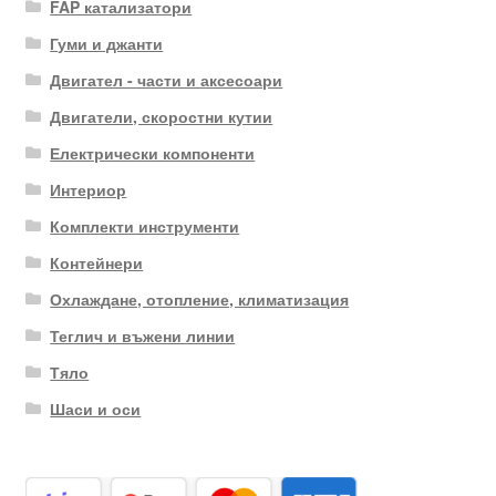
FAP катализатори
Гуми и джанти
Двигател - части и аксесоари
Двигатели, скоростни кутии
Електрически компоненти
Интериор
Комплекти инструменти
Контейнери
Охлаждане, отопление, климатизация
Теглич и въжени линии
Тяло
Шаси и оси