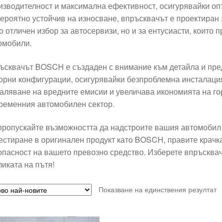
изводителност и максимална ефективност, осигурявайки оп
ероятно устойчив на износване, впръсквачът е проектиран з
о отличен избор за автосервизи, но и за ентусиасти, които
омобили.
ъсквачът BOSCH е създаден с внимание към детайла и пре
орни конфигурации, осигурявайки безпроблемна инсталация 
аляване на вредните емисии и увеличава икономията на гор
ременния автомобилен сектор.
пропускайте възможността да надстроите вашия автомобил с
естиране в оригинален продукт като BOSCH, правите крачк
опасност на вашето превозно средство. Изберете впръсквач
ликата на пътя!
Показване на единствения резултат