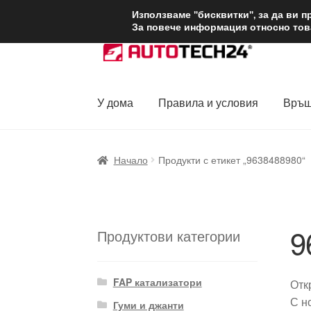
ДОСТАВКА от 1
Използваме "бисквитки", за да ви 
За повече информация относно това
Skip
Skip
to
to
navigation
content
У дома
Правила и условия
Връщ
Начало
Доставка по целия свят
Жалби
За
Начало
Продукти с етикет „9638488980“
Политика за поверителност
Правила и у
9
Продуктови категории
FAP катализатори
Отк
С н
Гуми и джанти