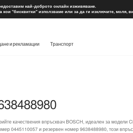
2 лв.
Доста
предоставим най-доброто онлайн изживяване.
 кои "бисквитки" използваме или за да ги изключите, моля, 
ане и рекламации
Транспорт
 нас
Количка
Контакт
Моята сметка
Плащанията
словия
Процедура за рекламации
Разгледайте
Транспорт
638488980
рийте качествения впръсквач BOSCH, идеален за модели Citr
омер 0445110057 и резервен номер 9638488980, този впръ