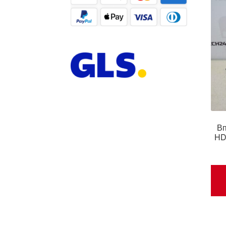
Вп
HD