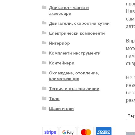
про
Двигател - части и
Нев
аксесоари
сам
Двигатели, скоростни кутии
авт
Електрически компоненти
Впр
Интериор
мот
Комплекти инструменти
нам
съв
Контейнери
Охлаждане, отопление,
Не 
климатизация
инв
Теглич и въжени линии
без
Тяло
раз
Шаси и оси