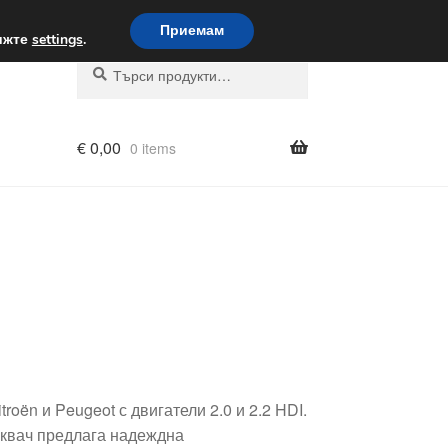
вка по целия свят
Приемам
вижте
settings
.
Търсене
Търсене
за:
€
0,00
0 items
oën и Peugeot с двигатели 2.0 и 2.2 HDI.
сквач предлага надеждна