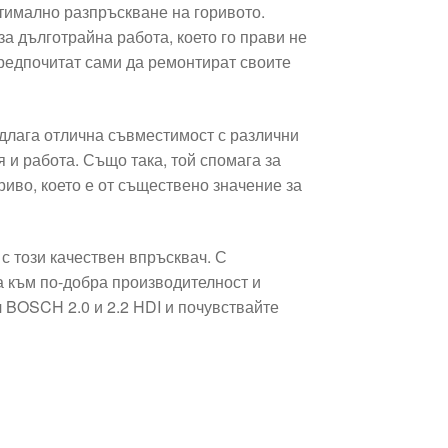
тимално разпръскване на горивото.
а дълготрайна работа, което го прави не
 предпочитат сами да ремонтират своите
длага отлична съвместимост с различни
и работа. Също така, той спомага за
иво, което е от съществено значение за
 този качествен впръсквач. С
а към по-добра производителност и
 BOSCH 2.0 и 2.2 HDI и почувствайте