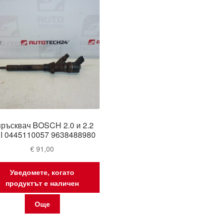
ръсквач BOSCH 2.0 и 2.2
I 0445110057 9638488980
€
91,00
Уведомете, когато
продуктът е наличен
Още