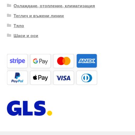
Охлаждане, отопление, климатизация
Теглич и въжени линии
Тяло
Шаси и оси