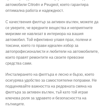
автомобили Citroën и Peugeot, което гарантира
Моята сметка
оптимална работа и надеждност.
Плащанията
С качествения филтър за активен въглен, можете да
се уверите, че вредните вещества и неприятните
Политика за поверителност
миризми не навлизат в интериора на вашия
автомобил. Той ефективно улавя прах, полени и
токсини, което го прави идеален избор за
Правила и условия
автопрофесионалисти и любители на автомобилите,
които правят ремонтите на своите превозни
Процедура за рекламации
средства сами.
Разгледайте
Инсталирането на филтъра е лесно и бързо, което
осигурява удобство за самостоятелни поправки. Не
Транспорт
подценявайте важността на редовната смяна на
филтъра за активен въглен, тъй като той играе
ключова роля за здравето и безопасността на
пътниците.