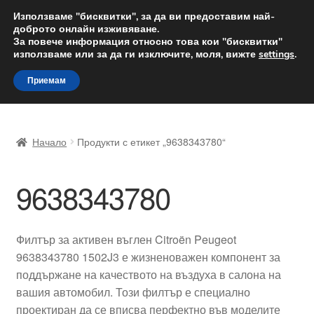
ДОСТАВКА от 12 лв.
Използваме "бисквитки", за да ви предоставим най-
доброто онлайн изживяване.
Доставка по целия свят
За повече информация относно това кои "бисквитки"
използваме или за да ги изключите, моля, вижте
settings
.
Skip
Skip
Menu
Приемам
to
to
navigation
content
Начало
Начало
Продукти с етикет „9638343780“
Доставка по целия свят
9638343780
Жалби
За нас
Филтър за активен въглен Citroën Peugeot
9638343780 1502J3 е жизненоважен компонент за
Количка
поддържане на качеството на въздуха в салона на
вашия автомобил. Този филтър е специално
Контакт
проектиран да се вписва перфектно във моделите