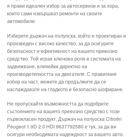
я прави идеален избор за автосервизи и за хора,
Моята сметка
които сами извършват ремонти на своите
автомобили.
Плащанията
Изберете държач на полуоска, който е проектиран и
Политика за поверителност
произведен с високо качество, за да осигурите
безопасност и ефективност на вашето превозно
средство. Той играе ключова роля в системата на
Правила и условия
задвижване, влияейки директно на
производителността на двигателя. С правилния
Процедура за рекламации
избор на част, можете да продължите да се
наслаждавате на гладкото и безопасно шофиране.
Разгледайте
Не пропускайте възможността да подобрите
Транспорт
състоянието на вашето превозно средство с този
първокласен продукт. Държач на полуоска Citroën
Peugeot 1.9D 2.0 HDI 9637792580 е тук, за да ви
осигури необходимата надеждност за вашето авто.