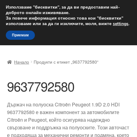
ДОСТАВКА от 12 лв.
Използваме "бисквитки", за да ви предоставим най-
доброто онлайн изживяване.
Доставка по целия свят
За повече информация относно това кои "бисквитки"
използваме или за да ги изключите, моля, вижте
settings
.
Skip
Skip
Menu
Приемам
to
to
navigation
content
Начало
Начало
Продукти с етикет „9637792580“
Доставка по целия свят
9637792580
Жалби
За нас
Държач на полуоска Citroën Peugeot 1.9D 2.0 HDI
9637792580 е важен компонент за автомобилите
Количка
Citroën и Peugeot, който осигурява надеждно
свързване и поддръжка на полуоските. Този авточаст
Контакт
е подходяща за механични ремонти и подмяна, което