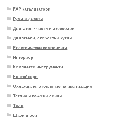
FAP катализатори
Гуми и джанти
Двигател - части и аксесоари
Двигатели, скоростни кутии
Електрически компоненти
Интериор
Комплекти инструменти
Контейнери
Охлаждане, отопление, климатизация
Теглич и въжени линии
Тяло
Шаси и оси