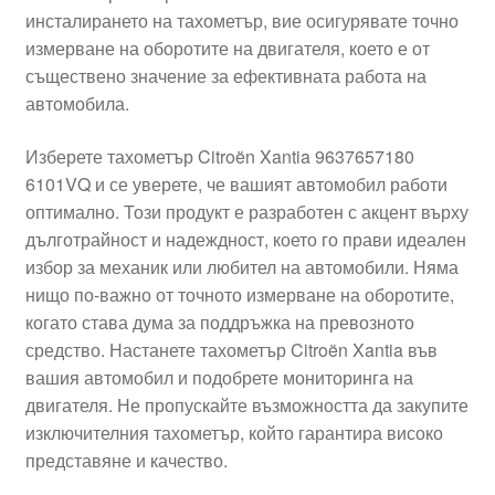
инсталирането на тахометър, вие осигурявате точно
Моята сметка
измерване на оборотите на двигателя, което е от
съществено значение за ефективната работа на
Плащанията
автомобила.
Политика за поверителност
Изберете тахометър Citroën Xantia 9637657180
6101VQ и се уверете, че вашият автомобил работи
оптимално. Този продукт е разработен с акцент върху
Правила и условия
дълготрайност и надеждност, което го прави идеален
избор за механик или любител на автомобили. Няма
Процедура за рекламации
нищо по-важно от точното измерване на оборотите,
когато става дума за поддръжка на превозното
Разгледайте
средство. Настанете тахометър Citroën Xantia във
вашия автомобил и подобрете мониторинга на
Транспорт
двигателя. Не пропускайте възможността да закупите
изключителния тахометър, който гарантира високо
представяне и качество.