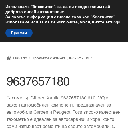
ДОСТАВКА от 12 лв.
Използваме "бисквитки", за да ви предоставим най-
доброто онлайн изживяване.
Доставка по целия свят
За повече информация относно това кои "бисквитки"
използваме или за да ги изключите, моля, вижте
settings
.
Skip
Skip
Menu
Приемам
to
to
navigation
content
Начало
Начало
Продукти с етикет „9637657180“
Доставка по целия свят
9637657180
Жалби
За нас
Тахометър Citroën Xantia 9637657180 6101VQ е
важен автомобилен компонент, предназначен за
Количка
автомобили Citroën и Peugeot. Този високо качествен
тахометър е идеален за автосервизи и хора, които
Контакт
сами извършват ремонти на своите автомобили. С