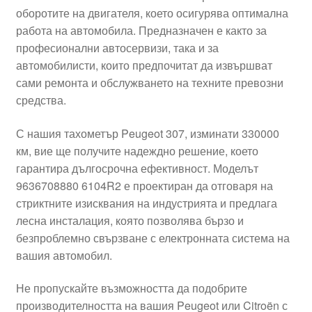
оборотите на двигателя, което осигурява оптимална
Моята сметка
работа на автомобила. Предназначен е както за
професионални автосервизи, така и за
Плащанията
автомобилисти, които предпочитат да извършват
сами ремонта и обслужването на техните превозни
Политика за поверителност
средства.
С нашия тахометър Peugeot 307, изминати 330000
Правила и условия
км, вие ще получите надеждно решение, което
гарантира дългосрочна ефективност. Моделът
Процедура за рекламации
9636708880 6104R2 е проектиран да отговаря на
стриктните изисквания на индустрията и предлага
Разгледайте
лесна инсталация, която позволява бързо и
безпроблемно свързване с електронната система на
Транспорт
вашия автомобил.
Не пропускайте възможността да подобрите
производителността на вашия Peugeot или Citroën с