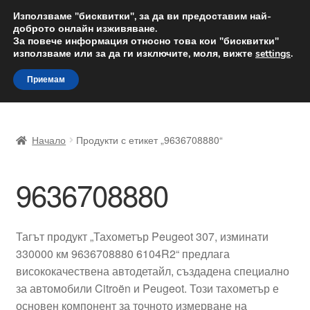
ДОСТАВКА от 12 лв.
Използваме "бисквитки", за да ви предоставим най-
доброто онлайн изживяване.
Доставка по целия свят
За повече информация относно това кои "бисквитки"
използваме или за да ги изключите, моля, вижте
settings
.
Skip
Skip
Menu
Приемам
to
to
navigation
content
Начало
Начало
Продукти с етикет „9636708880“
Доставка по целия свят
9636708880
Жалби
За нас
Тагът продукт „Тахометър Peugeot 307, изминати
330000 км 9636708880 6104R2“ предлага
Количка
висококачествена автодетайл, създадена специално
за автомобили Citroën и Peugeot. Този тахометър е
Контакт
основен компонент за точното измерване на