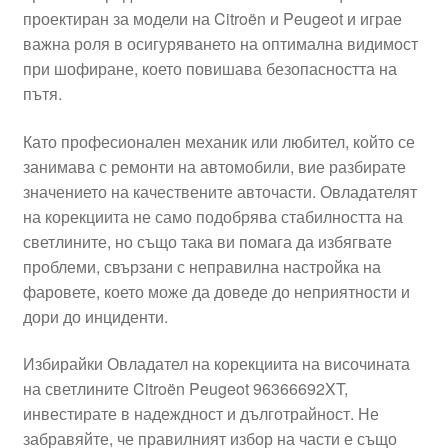
проектиран за модели на Citroën и Peugeot и играе
Моята сметка
важна роля в осигуряването на оптимална видимост
при шофиране, което повишава безопасността на
Плащанията
пътя.
Политика за поверителност
Като професионален механик или любител, който се
занимава с ремонти на автомобили, вие разбирате
значението на качествените авточасти. Овладателят
Правила и условия
на корекциита не само подобрява стабилността на
светлините, но също така ви помага да избягвате
Процедура за рекламации
проблеми, свързани с неправилна настройка на
фаровете, което може да доведе до неприятности и
Разгледайте
дори до инциденти.
Транспорт
Избирайки Овладател на корекциита на височината
на светлините Citroën Peugeot 96366692XT,
инвестирате в надеждност и дълготрайност. Не
забравяйте, че правилният избор на части е също