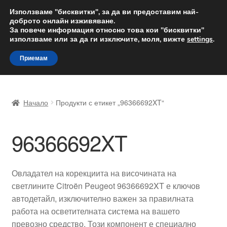
ДОСТАВКА от 12 лв.
Използваме "бисквитки", за да ви предоставим най-
доброто онлайн изживяване.
Доставка по целия свят
За повече информация относно това кои "бисквитки"
използваме или за да ги изключите, моля, вижте
settings
.
Skip
Skip
Menu
Приемам
to
to
navigation
content
Начало
Начало
Продукти с етикет „96366692XT“
Доставка по целия свят
96366692XT
Жалби
За нас
Овладател на корекциита на височината на
светлините Citroën Peugeot 96366692XT е ключов
Количка
автодетайл, изключително важен за правилната
работа на осветителната система на вашето
Контакт
превозно средство. Този компонент е специално