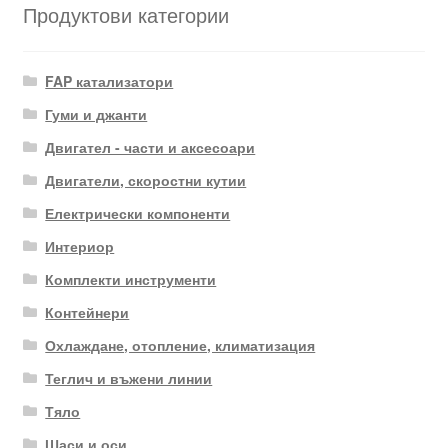
Продуктови категории
FAP катализатори
Гуми и джанти
Двигател - части и аксесоари
Двигатели, скоростни кутии
Електрически компоненти
Интериор
Комплекти инструменти
Контейнери
Охлаждане, отопление, климатизация
Теглич и въжени линии
Тяло
Шаси и оси