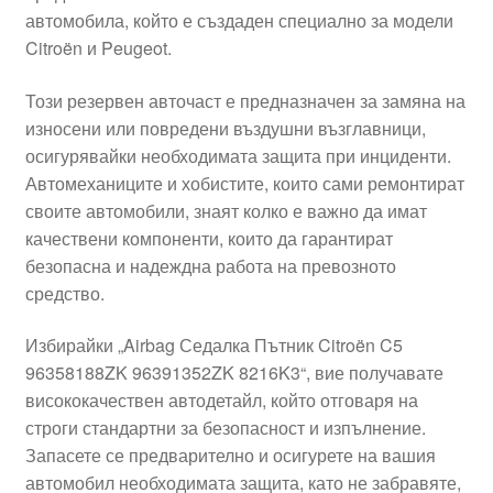
автомобила, който е създаден специално за модели
Моята сметка
Citroën и Peugeot.
Плащанията
Този резервен авточаст е предназначен за замяна на
износени или повредени въздушни възглавници,
Политика за поверителност
осигурявайки необходимата защита при инциденти.
Автомеханиците и хобистите, които сами ремонтират
своите автомобили, знаят колко е важно да имат
Правила и условия
качествени компоненти, които да гарантират
безопасна и надеждна работа на превозното
Процедура за рекламации
средство.
Разгледайте
Избирайки „Airbag Седалка Пътник Citroën C5
96358188ZK 96391352ZK 8216K3“, вие получавате
Транспорт
висококачествен автодетайл, който отговаря на
строги стандартни за безопасност и изпълнение.
Запасете се предварително и осигурете на вашия
автомобил необходимата защита, като не забравяте,