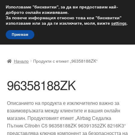
ДОСТАВКА от 12 лв.
Използваме "бисквитки", за да ви предоставим най-
доброто онлайн изживяване.
Доставка по целия свят
За повече информация относно това кои "бисквитки"
използваме или за да ги изключите, моля, вижте
settings
.
Skip
Skip
Menu
Приемам
to
to
navigation
content
Начало
Начало
Продукти с етикет „96358188ZK“
Доставка по целия свят
96358188ZK
Жалби
За нас
Описанието на продукта е изключително важно за
взаимовръзката между клиентите и вашия онлайн
Количка
магазин. Продуктовият етикет „Airbag Седалка
Пътник Citroën C5 96358188ZK 96391352ZK 8216K3“
Контакт
представлява ключов компонент за безопасността на