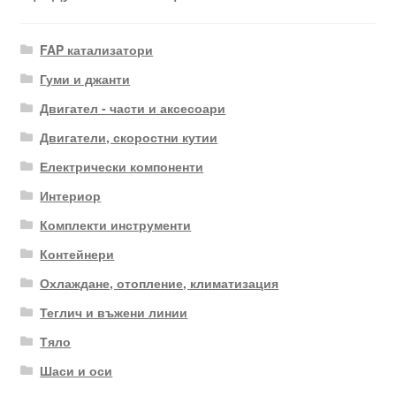
FAP катализатори
Гуми и джанти
Двигател - части и аксесоари
Двигатели, скоростни кутии
Електрически компоненти
Интериор
Комплекти инструменти
Контейнери
Охлаждане, отопление, климатизация
Теглич и въжени линии
Тяло
Шаси и оси