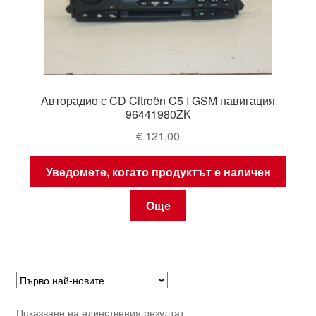
Авторадио с CD Citroën C5 I GSM навигация
96441980ZK
€
121,00
Уведомете, когато продуктът е наличен
Още
Показване на единствения резултат