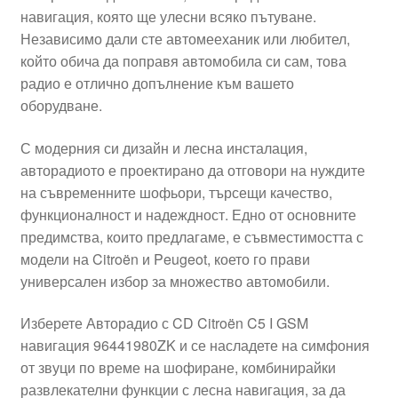
навигация, която ще улесни всяко пътуване.
Моята сметка
Независимо дали сте автомееханик или любител,
който обича да поправя автомобила си сам, това
Плащанията
радио е отлично допълнение към вашето
оборудване.
Политика за поверителност
С модерния си дизайн и лесна инсталация,
авторадиото е проектирано да отговори на нуждите
Правила и условия
на съвременните шофьори, търсещи качество,
функционалност и надеждност. Едно от основните
Процедура за рекламации
предимства, които предлагаме, е съвместимостта с
модели на Citroën и Peugeot, което го прави
Разгледайте
универсален избор за множество автомобили.
Транспорт
Изберете Авторадио с CD Citroën C5 I GSM
навигация 96441980ZK и се насладете на симфония
от звуци по време на шофиране, комбинирайки
развлекателни функции с лесна навигация, за да