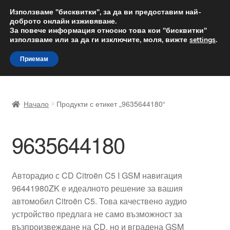
ДОСТАВКА от 12 лв.
Използваме "бисквитки", за да ви предоставим най-
доброто онлайн изживяване.
Доставка по целия свят
За повече информация относно това кои "бисквитки"
използваме или за да ги изключите, моля, вижте
settings
.
Skip
Skip
Menu
Приемам
to
to
navigation
content
Начало
Начало
Продукти с етикет „9635644180“
Доставка по целия свят
9635644180
Жалби
За нас
Авторадио с CD Citroën C5 I GSM навигация
96441980ZK е идеалното решение за вашия
Количка
автомобил Citroën C5. Това качествено аудио
устройство предлага не само възможност за
Контакт
възпроизвеждане на CD, но и вградена GSM