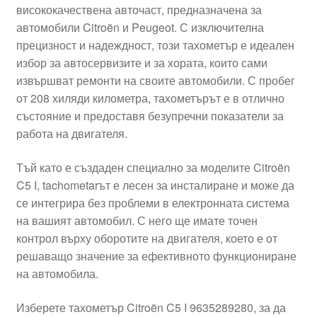
висококачествена авточаст, предназначена за
Моята сметка
автомобили Citroën и Peugeot. С изключителна
прецизност и надеждност, този тахометър е идеален
Плащанията
избор за автосервизите и за хората, които сами
извършват ремонти на своите автомобили. С пробег
от 208 хиляди километра, тахометърът е в отлично
Политика за поверителност
състояние и предоставя безупречни показатели за
работа на двигателя.
Правила и условия
Тъй като е създаден специално за моделите Citroën
Процедура за рекламации
C5 I, tachometarът е лесен за инсталиране и може да
се интегрира без проблеми в електронната система
Разгледайте
на вашият автомобил. С него ще имате точен
контрол върху оборотите на двигателя, което е от
Транспорт
решаващо значение за ефективното функциониране
на автомобила.
Изберете тахометър Citroën C5 I 9635289280, за да