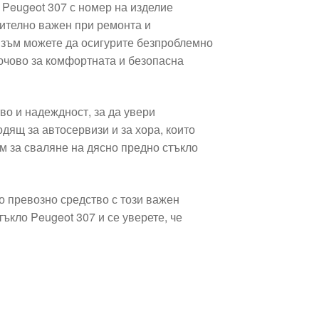
Peugeot 307 с номер на изделие
чително важен при ремонта и
изъм можете да осигурите безпроблемно
ючово за комфортната и безопасна
во и надеждност, за да увери
дящ за автосервизи и за хора, които
м за сваляне на дясно предно стъкло
о превозно средство с този важен
ъкло Peugeot 307 и се уверете, че