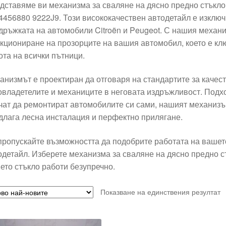
дставяме ви механизма за сваляне на дясно предно стъкло 
4456880 9222J9. Този висококачествен автодетайл е изклю
дръжката на автомобили Citroën и Peugeot. С нашия механ
кциониране на прозорците на вашия автомобил, което е кл
ота на всички пътници.
анизмът е проектиран да отговаря на стандартите за качест
овладетелите и механиците в неговата издръжливост. Подхо
чат да ремонтират автомобилите си сами, нашият механизъ
длага лесна инсталация и перфектно прилягане.
пропускайте възможността да подобрите работата на вашет
одетайл. Изберете механизма за сваляне на дясно предно ст
ето стъкло работи безупречно.
Показване на единствения резултат