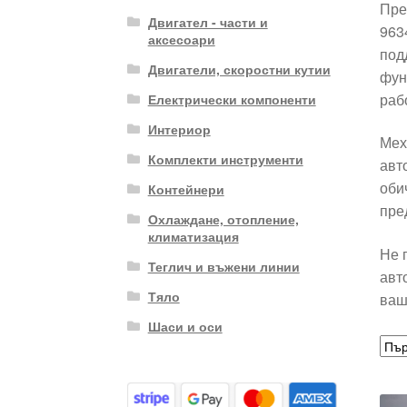
Пре
Двигател - части и
963
аксесоари
под
Двигатели, скоростни кутии
фун
раб
Електрически компоненти
Интериор
Мех
Комплекти инструменти
авт
оби
Контейнери
пре
Охлаждане, отопление,
климатизация
Не 
Теглич и въжени линии
авт
Тяло
ваш
Шаси и оси