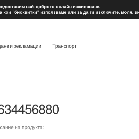
2 лв.
Доста
предоставим най-доброто онлайн изживяване.
 кои "бисквитки" използваме или за да ги изключите, моля, 
ане и рекламации
Транспорт
 нас
Количка
Контакт
Моята сметка
Плащанията
словия
Процедура за рекламации
Разгледайте
Транспорт
634456880
сание на продукта: