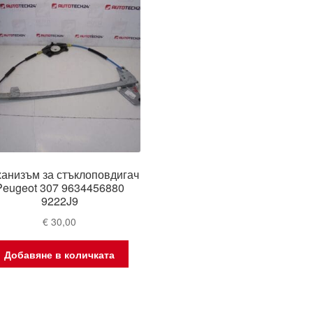
анизъм за стъклоповдигач
Peugeot 307 9634456880
9222J9
€
30,00
Добавяне в количката