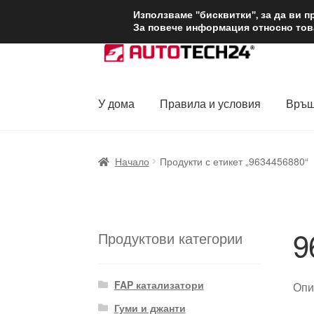
ДОСТАВКА от 1
Използваме "бисквитки", за да ви 
За повече информация относно това
Skip
Skip
to
to
navigation
content
У дома
Правила и условия
Връщ
Начало
Доставка по целия свят
Жалби
За
Начало
Продукти с етикет „9634456880“
Политика за поверителност
Правила и у
9
Продуктови категории
FAP катализатори
Опи
Гуми и джанти