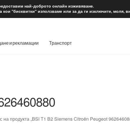
2 лв.
Доста
предоставим най-доброто онлайн изживяване.
 кои "бисквитки" използваме или за да ги изключите, моля, 
ане и рекламации
Транспорт
 нас
Количка
Контакт
Моята сметка
Плащанията
словия
Процедура за рекламации
Разгледайте
Транспорт
626460880
с на продукта „BSI T1 B2 Siemens Citroën Peugeot 9626460