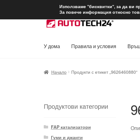
ДОСТАВКА от 1
Използваме "бисквитки", за да ви 
За повече информация относно това
Skip
Skip
to
to
navigation
content
У дома
Правила и условия
Връщ
Начало
Доставка по целия свят
Жалби
За
Начало
Продукти с етикет „9626460880“
Политика за поверителност
Правила и у
9
Продуктови категории
FAP катализатори
Опи
Гуми и джанти