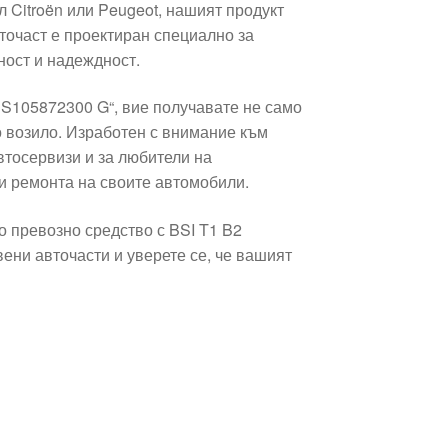
Citroën или Peugeot, нашият продукт
точаст е проектиран специално за
ност и надеждност.
 S105872300 G“, вие получавате не само
о возило. Изработен с внимание към
втосервизи и за любители на
и ремонта на своите автомобили.
 превозно средство с BSI T1 B2
ени авточасти и уверете се, че вашият