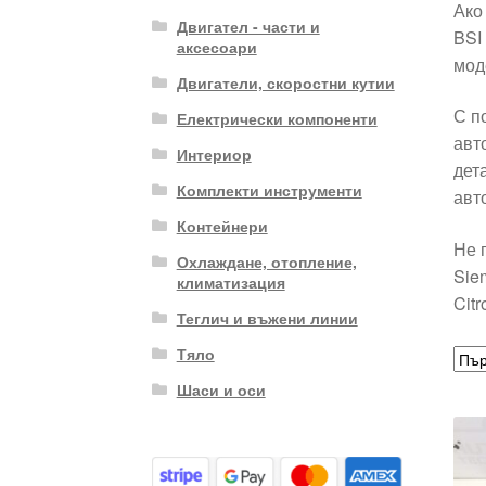
Ако
Двигател - части и
BSI
аксесоари
мод
Двигатели, скоростни кутии
С п
Електрически компоненти
авт
Интериор
дет
Комплекти инструменти
авт
Контейнери
Не 
Охлаждане, отопление,
Sie
климатизация
Cit
Теглич и въжени линии
Тяло
Шаси и оси