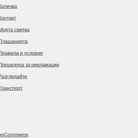
Количка
Контакт
Моята сметка
Плащанията
Правила и условия
Процедура за рекламации
Разгледайте
Транспорт
 WooCommerce
.