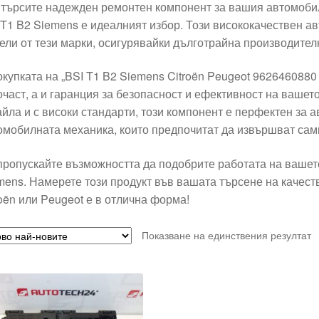
 търсите надежден ремонтен компонент за вашия автомобил 
 T1 B2 Siemens е идеалният избор. Този висококачествен ав
ели от тези марки, осигурявайки дълготрайна производител
окупката на „BSI T1 B2 Siemens Citroën Peugeot 9626460880
очаст, а и гаранция за безопасност и ефективност на вашет
айла и с високи стандарти, този компонент е перфектен за а
омобилната механика, които предпочитат да извършват сам
пропускайте възможността да подобрите работата на вашето
mens. Намерете този продукт във вашата търсене на качеств
roën или Peugeot е в отлична форма!
Показване на единствения резултат