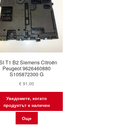
SI T1 B2 Siemens Citroën
Peugeot 9626460880
S105872300 G
€
91,00
Уведомете, когато
продуктът е наличен
Още