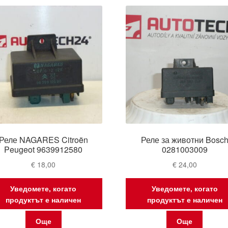
latest
Реле NAGARES Citroën
Реле за животни Bosc
Peugeot 9639912580
0281003009
€
18,00
€
24,00
Уведомете, когато
Уведомете, когато
продуктът е наличен
продуктът е наличен
Още
Още