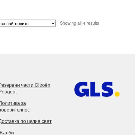
Sorted
Showing all 4 results
by
latest
Резервни части Citroën
Peugeot
Политика за
поверителност
Доставка по целия свят
Жалби