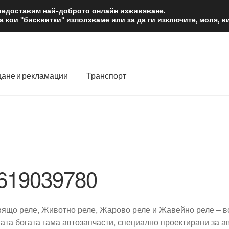
2 лв.
Доста
предоставим най-доброто онлайн изживяване.
 кои "бисквитки" използваме или за да ги изключите, моля, 
ане и рекламации
Транспорт
 нас
Количка
Контакт
Моята сметка
Плащанията
словия
Процедура за рекламации
Разгледайте
Транспорт
619039780
ящо реле, Животно реле, Жарово реле и Жавейно реле – вс
ата богата гама автозапчасти, специално проектирани за ав