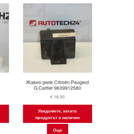
h
Жавно реле Citroën Peugeot
G.Cartier 9639912580
€
18,00
Уведомете, когато
продуктът е наличен
Още