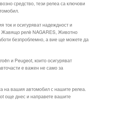
возно средство, тези релеа са ключови
томобил.
я ток и осигуряват надеждност и
ато Жавящо релè NAGARES, Животно
аботи безпроблемно, а вие ще можете да
roën и Peugeot, които осигуряват
вточасти е важен не само за
а на вашия автомобил с нашите релеа.
ot още днес и направете вашите