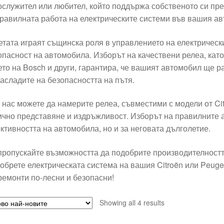
ослужител или любител, който поддържа собственото си пре
правилната работа на електрическите системи във вашия ав
етата играят същинска роля в управлението на електрически
опасност на автомобила. Изборът на качествени релеа, к
ето на Bosch и други, гарантира, че вашият автомобил ще р
насладите на безопасността на пътя.
 нас можете да намерите релеа, съвместими с модели от Cit
ично представяне и издръжливост. Изборът на правилните а
ктивността на автомобила, но и за неговата дълголетие.
пропускайте възможността да подобрите производителностт
обрете електрическата система на вашия Citroën или Peuge
ремонти по-лесни и безопасни!
Sorted
Showing all 4 results
by