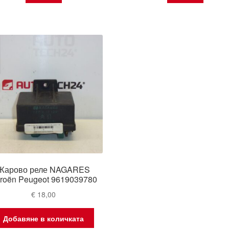
Жарово реле NAGARES
troën Peugeot 9619039780
€
18,00
Добавяне в количката