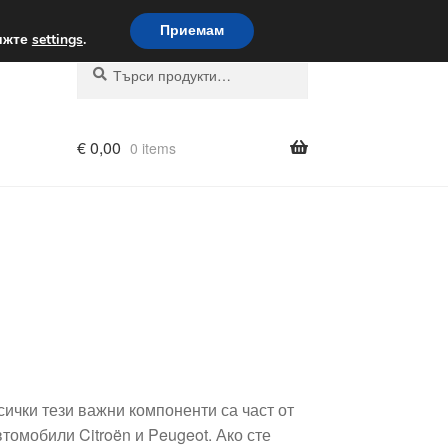
вка по целия свят
Приемам
вижте
settings
.
Търсене
Търсене
за:
€
0,00
0 items
ички тези важни компоненти са част от
томобили Citroën и Peugeot. Ако сте