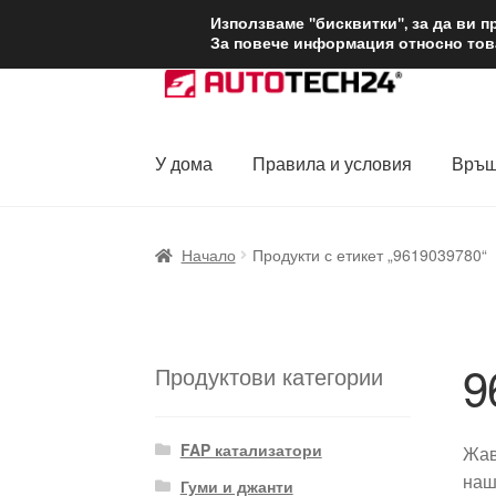
ДОСТАВКА от 1
Използваме "бисквитки", за да ви 
За повече информация относно това
Skip
Skip
to
to
navigation
content
У дома
Правила и условия
Връщ
Начало
Доставка по целия свят
Жалби
За
Начало
Продукти с етикет „9619039780“
Политика за поверителност
Правила и у
9
Продуктови категории
FAP катализатори
Жав
наш
Гуми и джанти