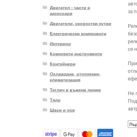
авт
Двигател - части и
за 
аксесоари
Двигатели, скоростни кутии
Рел
без
Електрически компоненти
рел
Интериор
се 
Комплекти инструменти
При
Контейнери
отл
Охлаждане, отопление,
ефе
климатизация
Теглич и въжени линии
Не 
Тяло
Под
авт
Шаси и оси