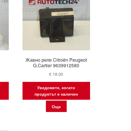
h
Жавно реле Citroën Peugeot
G.Cartier 9639912580
€
18,00
Уведомете, когато
продуктът е наличен
Още