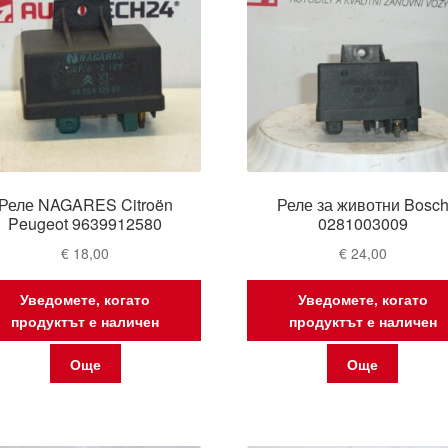
Реле NAGARES Citroën
Реле за животни Bosc
Peugeot 9639912580
0281003009
€
18,00
€
24,00
Уведомете, когато
Уведомете, когато
продуктът е наличен
продуктът е наличен
Още
Още