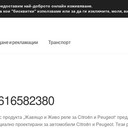
2 лв.
Доста
предоставим най-доброто онлайн изживяване.
 кои "бисквитки" използваме или за да ги изключите, моля, 
ане и рекламации
Транспорт
 нас
Количка
Контакт
Моята сметка
Плащанията
словия
Процедура за рекламации
Разгледайте
Транспорт
616582380
 с продукта „Жавящо и Живо реле за Citroën и Peugeot“ пред
циално проектирани за автомобили Citroën и Peugeot. Тези 