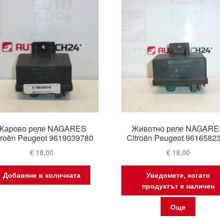
Жарово реле NAGARES
Животно реле NAGARE
troën Peugeot 9619039780
Citroën Peugeot 9616582
€
18,00
€
18,00
Добавяне в количката
Уведомете, когато
продуктът е наличен
Още