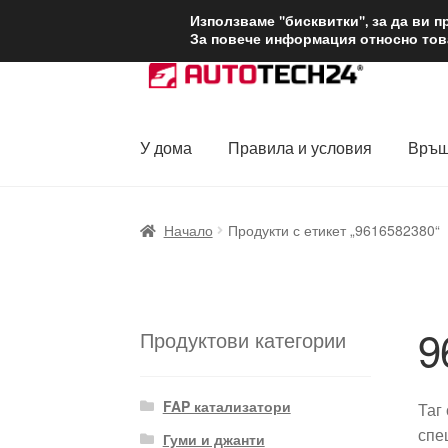
ДОСТАВКА от 1
Използваме "бисквитки", за да ви 
За повече информация относно това
Skip
Skip
to
to
navigation
content
У дома
Правила и условия
Връщ
Начало
Доставка по целия свят
Жалби
За
Начало
Продукти с етикет „9616582380“
Политика за поверителност
Правила и у
9
Продуктови категории
FAP катализатори
Таг
спе
Гуми и джанти