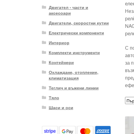
еле
Двигател - части и
Нез
аксесоари
рел
Двигатели, скоростни кутии
NAG
Електрически компоненти
рел
Интериор
С п
Комплекти инструменти
авт
за 
Контейнери
въз
Охлаждане, отопление,
пре
климатизация
ефе
Теглич и въжени линии
Тяло
Шаси и оси