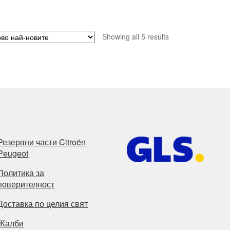
Sorted
Showing all 5 results
by
latest
Резервни части Citroën
Peugeot
Политика за
поверителност
Доставка по целия свят
Жалби