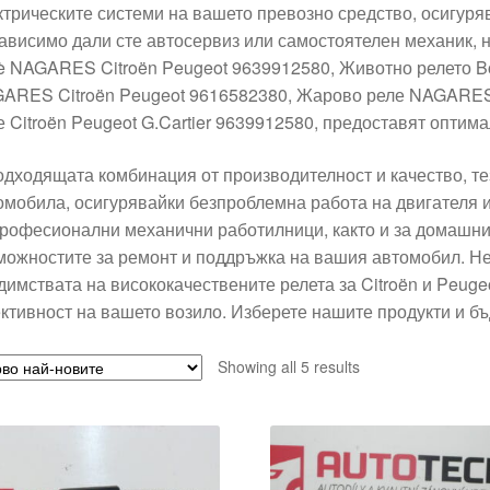
ктрическите системи на вашето превозно средство, осигуря
ависимо дали сте автосервиз или самостоятелен механик,
è NAGARES Citroën Peugeot 9639912580, Животно релето 
ARES Citroën Peugeot 9616582380, Жарово реле NAGARES 
е Citroën Peugeot G.Cartier 9639912580, предоставят оптим
одходящата комбинация от производителност и качество, те
омобила, осигурявайки безпроблемна работа на двигателя 
професионални механични работилници, както и за домашни
можностите за ремонт и поддръжка на вашия автомобил. Не
димствата на висококачествените релета за Citroën и Peugeo
ктивност на вашето возило. Изберете нашите продукти и бъ
Sorted
Showing all 5 results
by
latest