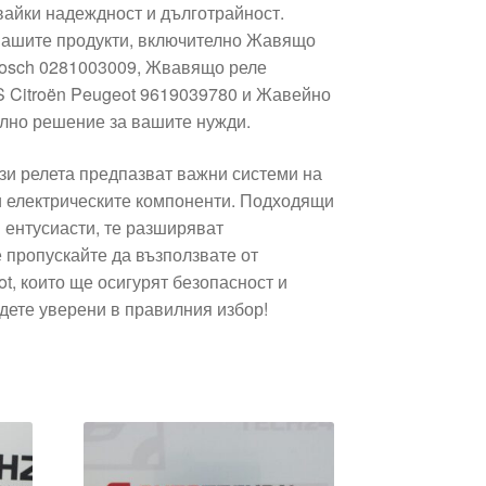
вайки надеждност и дълготрайност.
 нашите продукти, включително Жавящо
Bosch 0281003009, Жвавящо реле
Citroën Peugeot 9619039780 и Жавейно
ално решение за вашите нужди.
зи релета предпазват важни системи на
и електрическите компоненти. Подходящи
 ентусиасти, те разширяват
 пропускайте да възползвате от
t, които ще осигурят безопасност и
дете уверени в правилния избор!