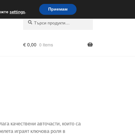
вка по целия свят
Приемам
вижте
settings
.
Търсене
Търсене
за:
€
0,00
0 items
лага качествени авточасти, които са
релета играят ключова роля в