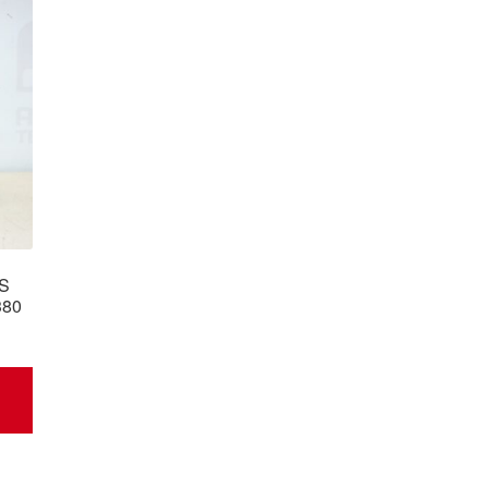
S
380