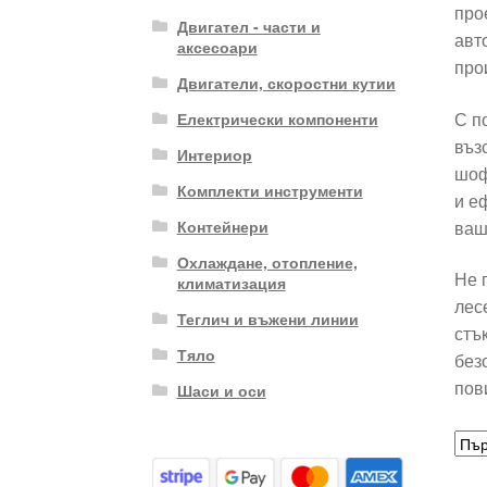
про
Двигател - части и
авт
аксесоари
про
Двигатели, скоростни кутии
С п
Електрически компоненти
въз
Интериор
шоф
Комплекти инструменти
и е
ваш
Контейнери
Охлаждане, отопление,
Не 
климатизация
лес
Теглич и въжени линии
стък
Тяло
без
пов
Шаси и оси