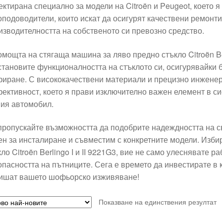
ектирана специално за модели на Citroën и Peugeot, което 
оподоводители, които искат да осигурят качествени ремонти
изводителността на собственото си превозно средство.
омощта на стягаща машина за ляво предно стъкло Citroën Ber
становите функционалността на стъклото си, осигурявайки 
иране. С висококачествени материали и прецизно инженерс
фективност, което я прави изключително важен елемент в си
ия автомобил.
пропускайте възможността да подобрите надеждността на св
ен за инсталиране и съвместим с конкретните модели. Изб
ло Citroën Berlingo I и II 9221G3, вие не само улеснявате ра
опасността на пътниците. Сега е времето да инвестирате в 
ишат вашето шофьорско изживяване!
Показване на единствения резултат