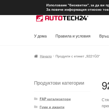
ДОСТАВКА от 1
Използваме "бисквитки", за да ви 
За повече информация относно това
Skip
Skip
to
to
navigation
content
У дома
Правила и условия
Връщ
Начало
Доставка по целия свят
Жалби
За
Начало
Продукти с етикет „9221G3“
Политика за поверителност
Правила и у
9
Продуктови категории
FAP катализатори
Стя
пре
Гуми и джанти