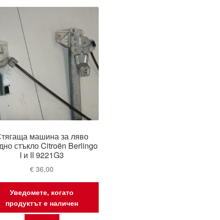
тягаща машина за ляво
дно стъкло Citroën Berlingo
I и II 9221G3
€
36,00
Уведомете, когато
продуктът е наличен