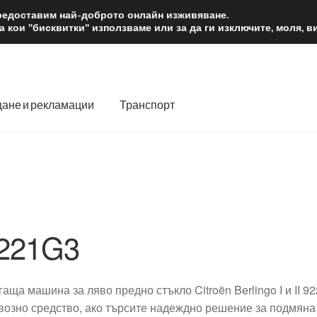
2 лв.
Доста
предоставим най-доброто онлайн изживяване.
 кои "бисквитки" използваме или за да ги изключите, моля, 
ане и рекламации
Транспорт
 нас
Количка
Контакт
Моята сметка
Плащанията
словия
Процедура за рекламации
Разгледайте
Транспорт
221G3
гаща машина за ляво предно стъкло Citroën Berlingo I и II 
возно средство, ако търсите надеждно решение за подмяна 