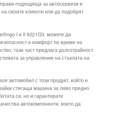
я прави подходяща за автосервизи и
 на своите клиенти или да подобрят
lingo I и II 9221G3, можете да
безопасност и комфорт по време на
тво, тази част предлага дълготрайност
стемата за управление на стъклата на
оя автомобил с този продукт, който е
ирайки стягаща машина за ляво предно
ботата си, но и гарантирате
качества автокомпоненти, които да