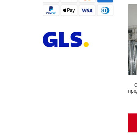
С
пре