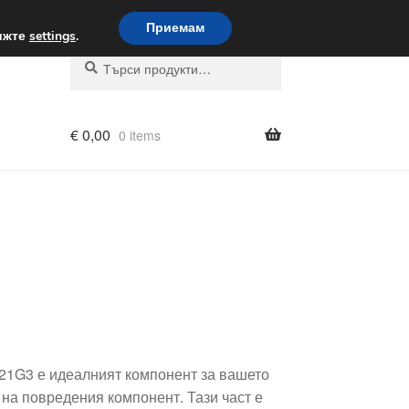
вка по целия свят
Приемам
вижте
settings
.
Търсене
Търсене
за:
€
0,00
0 items
9221G3 е идеалният компонент за вашето
на повредения компонент. Тази част е