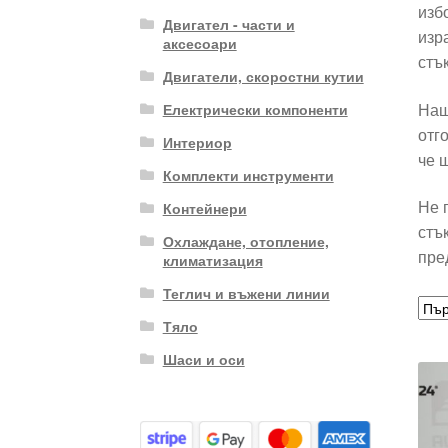
изб
Двигател - части и
изр
аксесоари
стъ
Двигатели, скоростни кутии
Наш
Електрически компоненти
отг
Интериор
че 
Комплекти инструменти
Не 
Контейнери
стъ
Охлаждане, отопление,
пре
климатизация
Теглич и въжени линии
Тяло
Шаси и оси