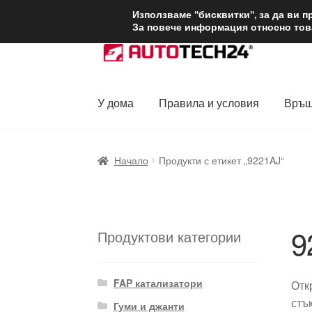
ДОСТАВКА от 1
Използваме "бисквитки", за да ви 
За повече информация относно това
Skip
Skip
to
to
navigation
content
У дома
Правила и условия
Връщ
Начало
Доставка по целия свят
Жалби
За
Начало
Продукти с етикет „9221AJ“
Политика за поверителност
Правила и у
9
Продуктови категории
FAP катализатори
Отк
стъ
Гуми и джанти