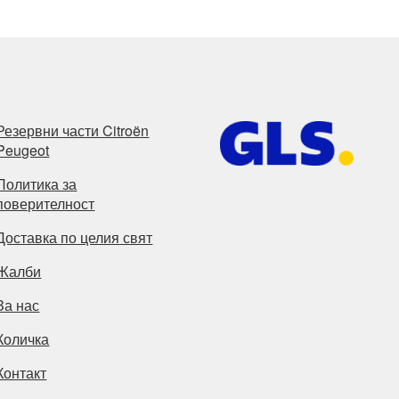
Резервни части Citroën
Peugeot
Политика за
поверителност
Доставка по целия свят
Жалби
За нас
Количка
Контакт