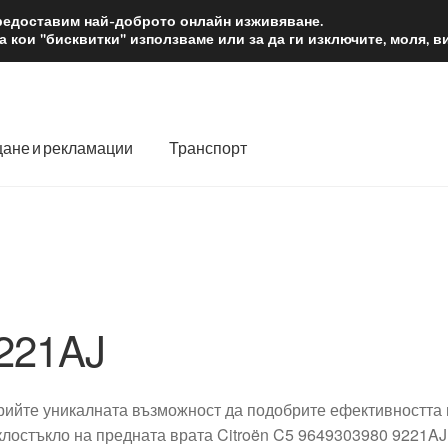
2 лв.
Доста
предоставим най-доброто онлайн изживяване.
 кои "бисквитки" използваме или за да ги изключите, моля, 
ане и рекламации
Транспорт
 нас
Количка
Контакт
Моята сметка
Плащанията
словия
Процедура за рекламации
Разгледайте
Транспорт
221AJ
рийте уникалната възможност да подобрите ефективността 
клостъкло на предната врата Citroën C5 9649303980 9221AJ