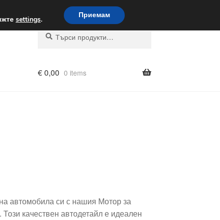
вка по целия свят
Приемам
вижте
settings
.
Търсене
Търсене
за:
€
0,00
0 items
на автомобила си с нашия Мотор за
. Този качествен автодетайл е идеален