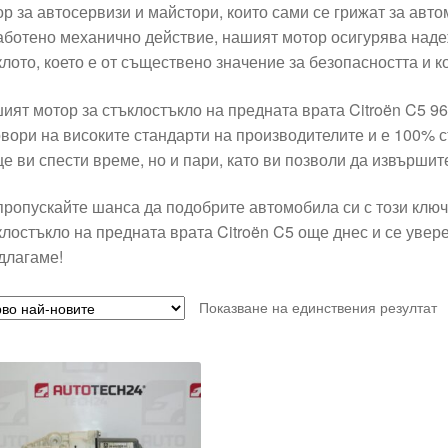
ор за автосервизи и майстори, които сами се грижат за авт
аботено механично действие, нашият мотор осигурява наде
клото, което е от съществено значение за безопасността и
ият мотор за стъклостъкло на предната врата Citroën C5 9
овори на високите стандарти на производителите и е 100% 
ще ви спести време, но и пари, като ви позволи да извърши
пропускайте шанса да подобрите автомобила си с този клю
клостъкло на предната врата Citroën C5 още днес и се увере
длагаме!
Показване на единствения резултат