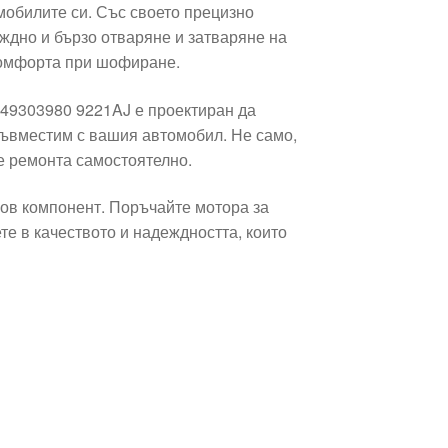
омобилите си. Със своето прецизно
ждно и бързо отваряне и затваряне на
 комфорта при шофиране.
649303980 9221AJ е проектиран да
съвместим с вашия автомобил. Не само,
те ремонта самостоятелно.
чов компонент. Поръчайте мотора за
те в качеството и надеждността, които