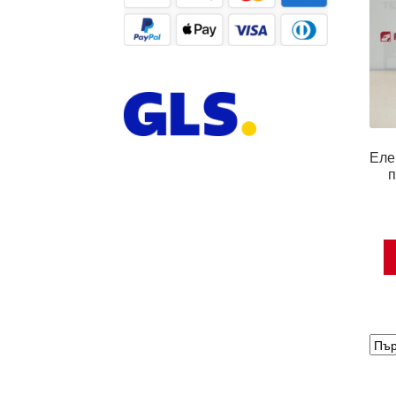
Еле
п