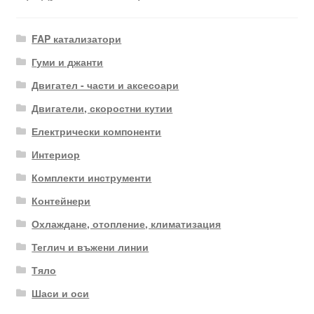
FAP катализатори
Гуми и джанти
Двигател - части и аксесоари
Двигатели, скоростни кутии
Електрически компоненти
Интериор
Комплекти инструменти
Контейнери
Охлаждане, отопление, климатизация
Теглич и въжени линии
Тяло
Шаси и оси