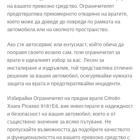
на вашето превозно средство. Ограничителят
Моята сметка
предотвратява прекомерното отваряне на вратите,
което може да доведе до повреди по рамката на
Плащанията
автомобила или на околното пространство.
Политика за поверителност
Ако сте автосервис или ентусиаст, който обича да
поправя своето возило сам, този ограничител за
врати е идеалният избор за вас. Лесен за
Правила и условия
инсталиране и издръжлив, той представлява отлично
решение за вашия автомобил, осигурявайки нужната
Процедура за рекламации
защита на врата и предотвратявайки инциденти.
Разгледайте
Избирайки Ограничител на предни врати Citroën
Xsara Picasso 9181E6, вие инвестирате в надеждност
Транспорт
и безопасност на вашия автомобил, което е от
съществено значение за всяко пътуване. Не
пропускайте възможността да подобрите качеството
и функционалността на вашето превозно средство с