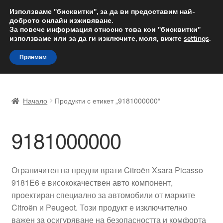
ДОСТАВКА от 12 лв.
Използваме "бисквитки", за да ви предоставим най-
доброто онлайн изживяване.
Доставка по целия свят
За повече информация относно това кои "бисквитки"
използваме или за да ги изключите, моля, вижте
settings
.
Skip
Skip
Menu
Приемам
to
to
navigation
content
Начало
Начало
Продукти с етикет „9181000000“
Доставка по целия свят
9181000000
Жалби
За нас
Ограничител на предни врати Citroën Xsara Picasso
9181E6 е висококачествен авто компонент,
Количка
проектиран специално за автомобили от марките
Citroën и Peugeot. Този продукт е изключително
Контакт
важен за осигуряване на безопасността и комфорта