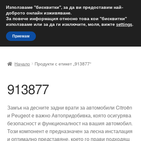
ДОСТАВКА от 12 лв.
Използваме "бисквитки", за да ви предоставим най-
доброто онлайн изживяване.
Доставка по целия свят
За повече информация относно това кои "бисквитки"
използваме или за да ги изключите, моля, вижте
settings
.
Skip
Skip
Menu
Приемам
to
to
navigation
content
Начало
Начало
Продукти с етикет „913877“
Доставка по целия свят
913877
Жалби
За нас
Замък на десните задни врати за автомобили Citroën
и Peugeot е важно Автопридобивка, която осигурява
Количка
безопасност и функционалност на вашия автомобил.
Този компонент е предназначен за лесна инсталация
Контакт
и оптимално представяне, което го прави подходящ