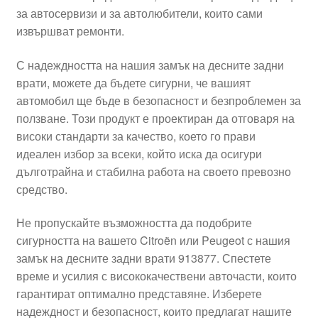
за автосервизи и за автолюбители, които сами
Моята сметка
извършват ремонти.
Плащанията
С надеждността на нашия замък на десните задни
врати, можете да бъдете сигурни, че вашият
Политика за поверителност
автомобил ще бъде в безопасност и безпроблемен за
ползване. Този продукт е проектиран да отговаря на
високи стандарти за качество, което го прави
Правила и условия
идеален избор за всеки, който иска да осигури
дълготрайна и стабилна работа на своето превозно
Процедура за рекламации
средство.
Разгледайте
Не пропускайте възможността да подобрите
сигурността на вашето Citroën или Peugeot с нашия
Транспорт
замък на десните задни врати 913877. Спестете
време и усилия с висококачествени авточасти, които
гарантират оптимално представяне. Изберете
надеждност и безопасност, които предлагат нашите