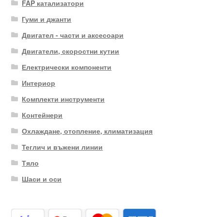
FAP катализатори
Гуми и джанти
Двигател - части и аксесоари
Двигатели, скоростни кутии
Електрически компоненти
Интериор
Комплекти инструменти
Контейнери
Охлаждане, отопление, климатизация
Теглич и въжени линии
Тяло
Шаси и оси