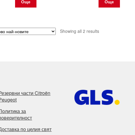
Още
Още
Sorted
Showing all 2 results
by
latest
Резервни части Citroën
Peugeot
Политика за
поверителност
Доставка по целия свят