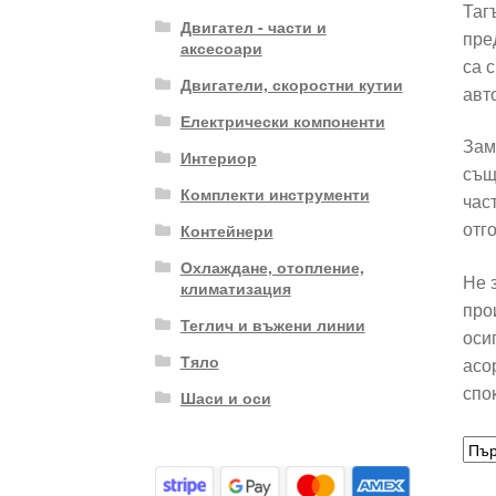
Таг
Двигател - части и
пре
аксесоари
са 
Двигатели, скоростни кутии
авт
Електрически компоненти
Зам
Интериор
същ
Комплекти инструменти
час
отг
Контейнери
Охлаждане, отопление,
Не 
климатизация
про
Теглич и въжени линии
оси
Тяло
асо
спо
Шаси и оси