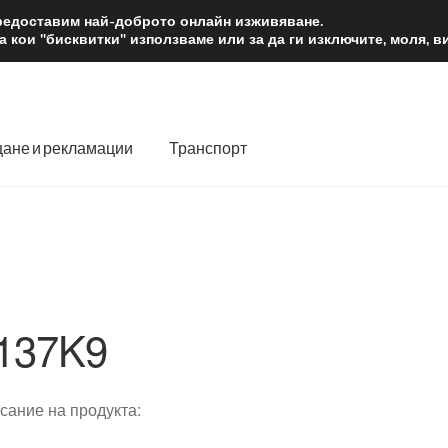
2 лв.
Доста
предоставим най-доброто онлайн изживяване.
 кои "бисквитки" използваме или за да ги изключите, моля, 
ане и рекламации
Транспорт
 нас
Количка
Контакт
Моята сметка
Плащанията
словия
Процедура за рекламации
Разгледайте
Транспорт
137K9
сание на продукта: