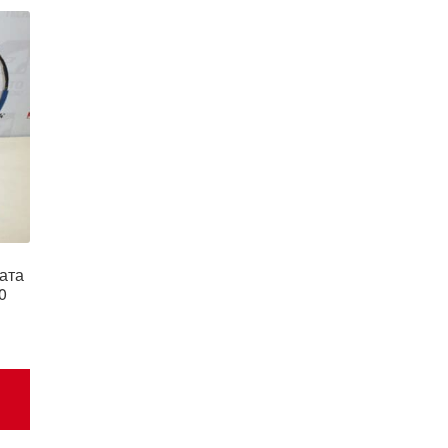
ата
0