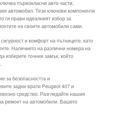
включва първокласни авто части,
шия автомобил. Тези ключови компоненти
то ги прави идеалният избор за
монтите на своите автомобили сами.
сигурност и комфорт на пътниците, като
те. Наличието на различни номера на
да изберете точния замък, който
.
ие за безопасността и
вите задни врати Peugeot 407 и
евозно средство. Разгледайте нашия
за ремонт на автомобили. Вашето