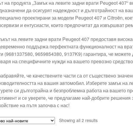
ът на продукта „Замък на левите задни врати Peugeot 407“ 
дназначени да осигурят надеждност и дълготрайност на ва
специално проектирани за модели Peugeot 407 и Citroën, кое
осервизи и ентусиасти, които предпочитат да извършват ре
ъкът на левите задни врати Peugeot 407 предоставя висока 
евременно поддържа перфектната функционалност на врати
ти (9681337580, 9659854380, 9137K9) гарантира, че можете 
оваря на специфичните нужди на вашето превозно средство
забравяйте, че качествените части са от съществено значен
изводителността на вашия автомобил. Изберете замък на ле
гурете си дълготрайна и безпроблемна работа на вашето пр
ртимент и се уверете, че предлагаме най-добрите решения 
койствие на пътя започва с нас!
Sorted
Showing all 2 results
by