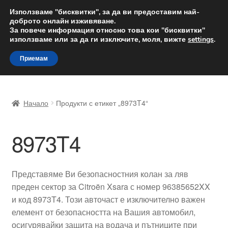
ДОСТАВКА от 12 лв.
Използваме "бисквитки", за да ви предоставим най-
доброто онлайн изживяване.
Доставка по целия свят
За повече информация относно това кои "бисквитки"
използваме или за да ги изключите, моля, вижте
settings
.
Skip
Skip
Menu
Приемам
to
to
navigation
content
Начало
Начало
Продукти с етикет „8973T4“
Доставка по целия свят
8973T4
Жалби
За нас
Представяме Ви безопасностния колан за ляв
преден сектор за Citroën Xsara с номер 96385652XX
Количка
и код 8973T4. Този авточаст е изключително важен
елемент от безопасността на Вашия автомобил,
Контакт
осигурявайки защита на водача и пътниците при