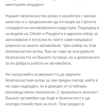
евентуален инцидент.
Моята сметка
Нашият безопасностен колан е изработен с високо
Плащанията
качество и е предназначен да отговаря на строгите
стандарти на автомобилната индустрия. Подходящ е
Политика за поверителност
за модели на Citroën и Peugeot и е идеален избор за
автосервизи и ентусиасти, които сами извършват
ремонти на своите автомобили. Чрез избор на този
Правила и условия
безопасностен колан, Вие не само че осигурявате
безопасността на Вашите пътници, но и допринасяте
Процедура за рекламации
за по-добрата работа на автомобила.
Разгледайте
Не пропускайте възможността да закупите
безопасностния колан за ляв преден сектор, който е
Транспорт
не само надежден, но и доведен от устойчива
производствена технология. С правилната авточаст,
Вашият автомобил ще бъде в безопасност и ще
осигури спокойствие на пътя. Този продукт е