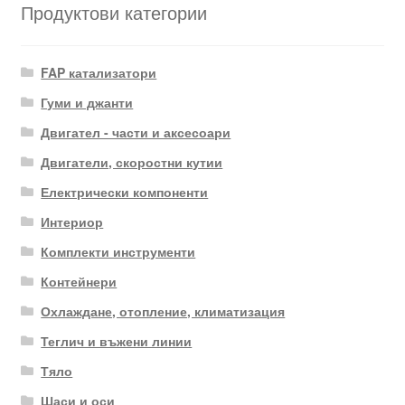
Продуктови категории
FAP катализатори
Гуми и джанти
Двигател - части и аксесоари
Двигатели, скоростни кутии
Електрически компоненти
Интериор
Комплекти инструменти
Контейнери
Охлаждане, отопление, климатизация
Теглич и въжени линии
Тяло
Шаси и оси