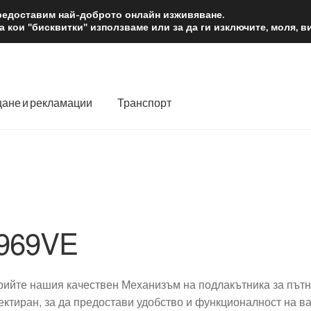
2 лв.
Доста
предоставим най-доброто онлайн изживяване.
 кои "бисквитки" използваме или за да ги изключите, моля, 
ане и рекламации
Транспорт
 нас
Количка
Контакт
Моята сметка
Плащанията
словия
Процедура за рекламации
Разгледайте
Транспорт
969VE
рийте нашия качествен Механизъм на подлакътника за пътн
ектиран, за да предостави удобство и функционалност на ва