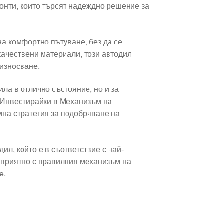
онти, които търсят надеждно решение за
а комфортно пътуване, без да се
качествени материали, този автодил
 износване.
ла в отлично състояние, но и за
. Инвестирайки в Механизъм на
мна стратегия за подобряване на
ил, който е в съответствие с най-
 е приятно с правилния механизъм на
е.