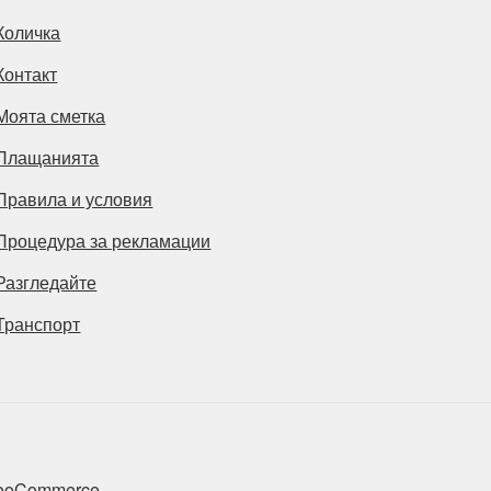
Количка
Контакт
Моята сметка
Плащанията
Правила и условия
Процедура за рекламации
Разгледайте
Транспорт
 WooCommerce
.