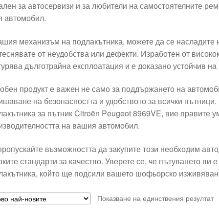
ален за автосервизи и за любители на самостоятелните рем
я автомобил.
ашия механизъм на подлакътника, можете да се насладите н
теснявате от неудобства или дефекти. Изработен от високо
гурява дълготрайна експлоатация и е доказано устойчив на
обен продукт е важен не само за поддържането на автомоби
ишаване на безопасността и удобството за всички пътници
лакътника за пътник Citroën Peugeot 8969VE, вие правите у
изводителността на вашия автомобил.
пропускайте възможността да закупите този необходим автод
оките стандарти за качество. Уверете се, че пътуването ви
лакътника, който ще подсили вашето шофьорско изживяван
Показване на единствения резултат