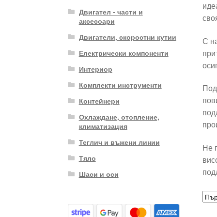
иде
Двигател - части и
сво
аксесоари
Двигатели, скоростни кутии
С н
при
Електрически компоненти
оси
Интериор
Комплекти инструменти
Под
пов
Контейнери
под
Охлаждане, отопление,
про
климатизация
Теглич и въжени линии
Не 
Тяло
вис
под
Шаси и оси