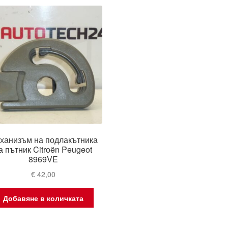
ханизъм на подлакътника
а пътник Citroën Peugeot
8969VE
€
42,00
Добавяне в количката