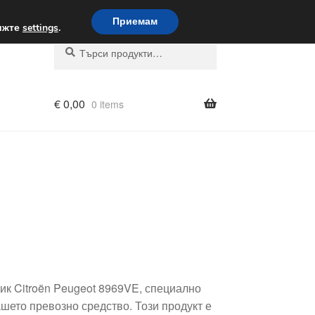
вка по целия свят
Приемам
вижте
settings
.
Търсене
Търсене
за:
€
0,00
0 items
ик Citroën Peugeot 8969VE, специално
шето превозно средство. Този продукт е