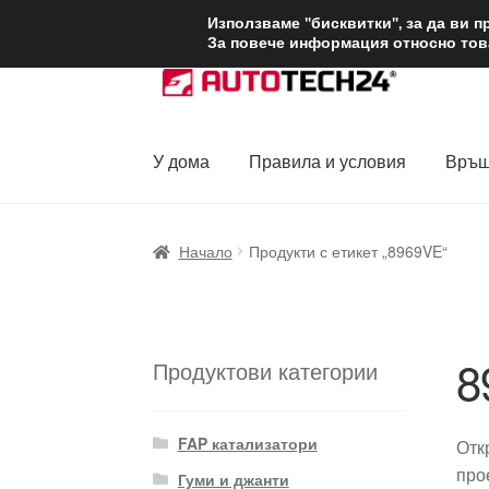
ДОСТАВКА от 1
Използваме "бисквитки", за да ви 
За повече информация относно това
Skip
Skip
to
to
navigation
content
У дома
Правила и условия
Връщ
Начало
Доставка по целия свят
Жалби
За
Начало
Продукти с етикет „8969VE“
Политика за поверителност
Правила и у
8
Продуктови категории
FAP катализатори
Отк
про
Гуми и джанти