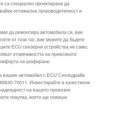
и са специално проектирани да
рявайки оптимална производителност и
ами да ремонтира автомобила си, вие
ите от този таг, вие можете да бъдете
ашите ECU сензорни устройства не само,
бряват отзивчивостта на превозното
 комфорта на шофиране.
за вашия автомобил с ECU Сензодрайв
 89530-70011. Инвестирайте в качествени
 надеждност на вашето превозно
ете покупка, която ще повиши