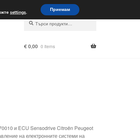
вка по целия свят
Приемам
вижте
settings
.
Търсене
Търсене
за:
€
0,00
0 items
70010 и ECU Sensodrive Citroën Peugeot
авление на електронните системи на