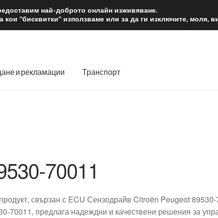
2 лв.
Доста
предоставим най-доброто онлайн изживяване.
 кои "бисквитки" използваме или за да ги изключите, моля, 
ане и рекламации
Транспорт
 нас
Количка
Контакт
Моята сметка
Плащанията
словия
Процедура за рекламации
Разгледайте
Транспорт
9530-70011
 продукт, свързан с ECU Сензодрайв Citroën Peugeot 89530-
30-70011, предлага надеждни и качествени решения за упр