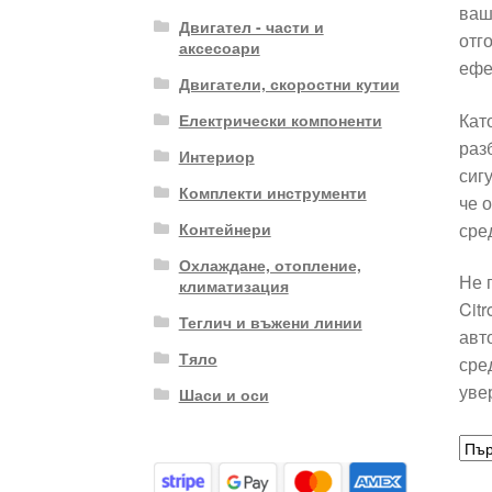
ваш
Двигател - части и
отг
аксесоари
ефе
Двигатели, скоростни кутии
Кат
Електрически компоненти
раз
Интериор
сиг
Комплекти инструменти
че 
сре
Контейнери
Охлаждане, отопление,
Не 
климатизация
Cit
Теглич и въжени линии
авт
Тяло
сре
уве
Шаси и оси