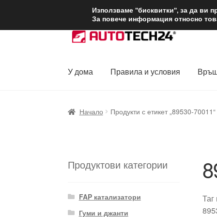
ДОСТАВКА от 1
Използваме "бисквитки", за да ви 
За повече информация относно това
Skip
Skip
to
to
navigation
content
У дома
Правила и условия
Връщ
Начало
Доставка по целия свят
Жалби
За
Начало
Продукти с етикет „89530-70011“
Политика за поверителност
Правила и у
8
Продуктови категории
FAP катализатори
Таг
895
Гуми и джанти