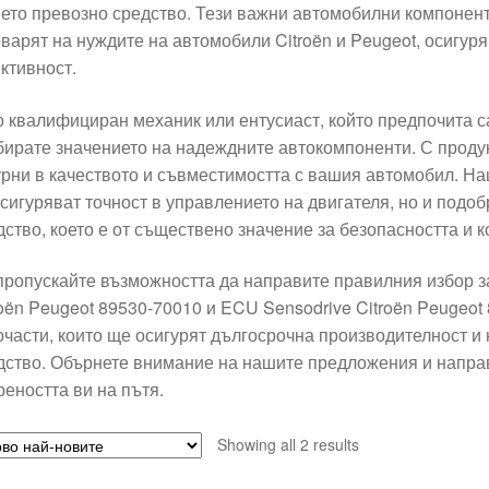
ето превозно средство. Тези важни автомобилни компонент
оварят на нуждите на автомобили Citroën и Peugeot, осигу
ктивност.
о квалифициран механик или ентусиаст, който предпочита с
бирате значението на надеждните автокомпоненти. С продукт
урни в качеството и съвместимостта с вашия автомобил. Н
осигуряват точност в управлението на двигателя, но и подо
дство, което е от съществено значение за безопасността и
пропускайте възможността да направите правилния избор 
roën Peugeot 89530-70010 и ECU Sensodrive Citroën Peugeot
очасти, които ще осигурят дългосрочна производителност и
дство. Обърнете внимание на нашите предложения и направ
реността ви на пътя.
Sorted
Showing all 2 results
by