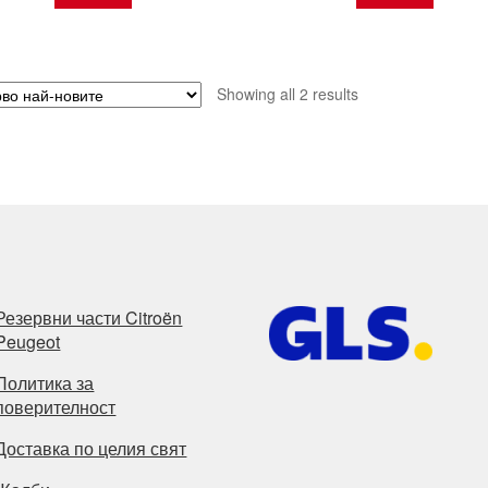
Sorted
Showing all 2 results
by
latest
Резервни части Citroën
Peugeot
Политика за
поверителност
Доставка по целия свят