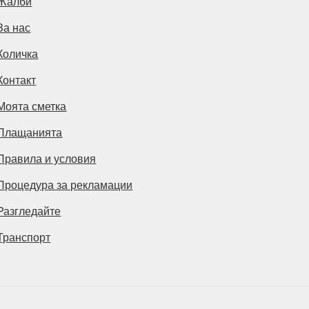
Жалби
За нас
Количка
Контакт
Моята сметка
Плащанията
Правила и условия
Процедура за рекламации
Разгледайте
Транспорт