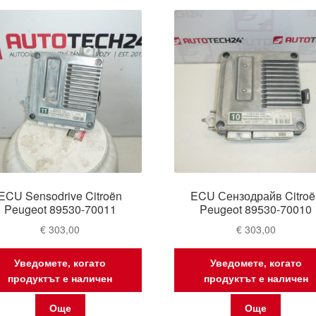
latest
ECU Sensodrive Citroën
ECU Сензодрайв Citroë
Peugeot 89530-70011
Peugeot 89530-70010
€
303,00
€
303,00
Уведомете, когато
Уведомете, когато
продуктът е наличен
продуктът е наличен
Още
Още