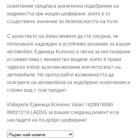
осветление предлага значително подобрение на
Моята сметка
видимостта при нощно шофиране, което е от
съществено значение за безопасността на пътя.
Плащанията
С качеството на Valeo можете да сте сигурни, че
Политика за поверителност
получавате надеждно и устойчиво решение за вашия
автомобил. Единица Ксеноно е лесна за инсталиране
и съвместима с множество модели, което я прави
Правила и условия
чудесен избор за всеки механик или ентусиаст на
автомобили. Не пропускайте възможността да
Процедура за рекламации
осигурите на автомобила си подобрено осветление и
стилен вид с този продукт.
Разгледайте
Изберете Единица Ксеноно Valeo 1628916580
Транспорт
89021219 LAD5G за вашия следващ ремонт и се
насладете на по-добро шофиране!