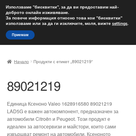
ДОСТАВКА от 12 лв.
Използваме "бисквитки", за да ви предоставим най-
доброто онлайн изживяване.
Доставка по целия свят
За повече информация относно това кои "бисквитки"
използваме или за да ги изключите, моля, вижте
settings
.
Skip
Skip
Menu
Приемам
to
to
navigation
content
Начало
Начало
Продукти с етикет „89021219“
Доставка по целия свят
89021219
Жалби
За нас
Единица Ксеноно Valeo 1628916580 89021219
LAD5G е важен автокомпонент, предназначен за
Количка
автомобили Citroën и Peugeot. Този продукт е
идеален за автосервизи и майстори, които сами
Контакт
извършват ремонт на автомобили. Ксеноното