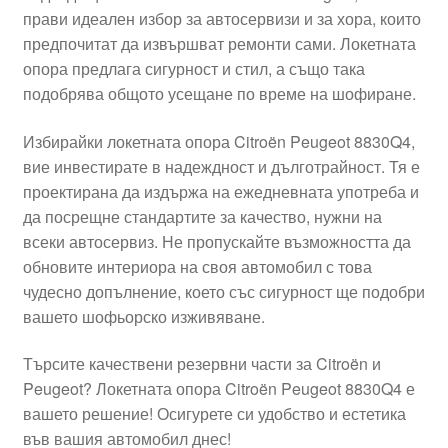
прави идеален избор за автосервизи и за хора, които
Моята сметка
предпочитат да извършват ремонти сами. Локетната
опора предлага сигурност и стил, а също така
Плащанията
подобрява общото усещане по време на шофиране.
Политика за поверителност
Избирайки локетната опора Citroën Peugeot 8830Q4,
вие инвестирате в надеждност и дълготрайност. Тя е
проектирана да издържа на ежедневната употреба и
Правила и условия
да посрещне стандартите за качество, нужни на
всеки автосервиз. Не пропускайте възможността да
Процедура за рекламации
обновите интериора на своя автомобил с това
чудесно допълнение, което със сигурност ще подобри
Разгледайте
вашето шофьорско изживяване.
Транспорт
Търсите качествени резервни части за Citroën и
Peugeot? Локетната опора Citroën Peugeot 8830Q4 е
вашето решение! Осигурете си удобство и естетика
във вашия автомобил днес!