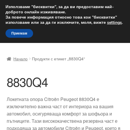
ДОСТАВКА от 12 лв.
Използваме "бисквитки", за да ви предоставим най-
доброто онлайн изживяване.
Доставка по целия свят
За повече информация относно това кои "бисквитки"
използваме или за да ги изключите, моля, вижте
settings
.
Skip
Skip
Menu
Приемам
to
to
navigation
content
Начало
Начало
Продукти с етикет „8830Q4“
Доставка по целия свят
8830Q4
Жалби
За нас
Локетната опора Citroën Peugeot 8830Q4 е
изключително важна част от интериора на вашия
Количка
автомобил, осигуряваща комфорт за шофьора и
пътниците. Тази висококачествена резервна част е
Контакт
подходяща за автомобили Citroën и Peugeot, което я