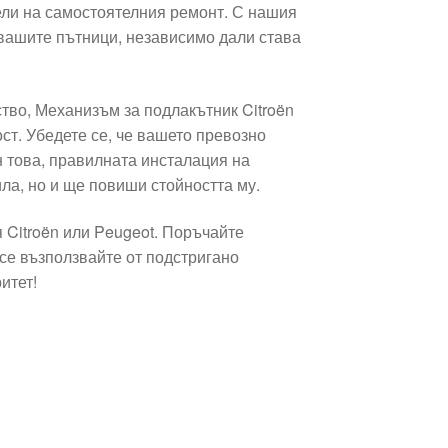
тели на самостоятелния ремонт. С нашия
 вашите пътници, независимо дали става
тво, Механизъм за подлакътник Citroën
т. Убедете се, че вашето превозно
н това, правилната инсталация на
а, но и ще повиши стойността му.
 Citroën или Peugeot. Поръчайте
се възползвайте от подстригано
итет!