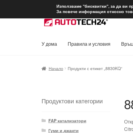
ДОСТАВКА от 1
Използваме "бисквитки", за да ви 
За повече информация относно това
Skip
Skip
to
to
navigation
content
У дома
Правила и условия
Връщ
Начало
Доставка по целия свят
Жалби
За
Начало
Продукти с етикет „8830KQ“
Политика за поверителност
Правила и у
8
Продуктови категории
FAP катализатори
Отк
Cit
Гуми и джанти