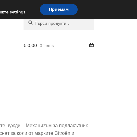
вка по целия свят
Приемам
вижте
settings
.
Търсене
Търсене
за:
€
0,00
0 items
ите нужди – Механизъм за подлакътник
ат за коли от марките Citroën и