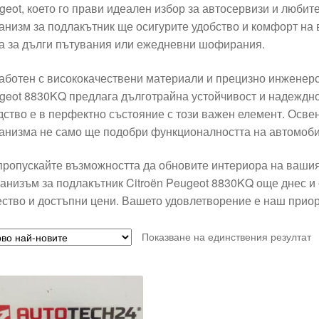
geot, което го прави идеален избор за автосервизи и люби
анизм за подлакътник ще осигурите удобство и комфорт на
а за дълги пътувания или ежедневни шофирания.
аботен с висококачествени материали и прецизно инженерс
geot 8830KQ предлага дълготрайна устойчивост и надежднос
дство е в перфектно състояние с този важен елемент. Осве
анизма не само ще подобри функционалността на автомобил
пропускайте възможността да обновите интериора на вашия
анизъм за подлакътник Citroën Peugeot 8830KQ още днес и 
ество и достъпни цени. Вашето удовлетворение е наш приор
Показване на единствения резултат