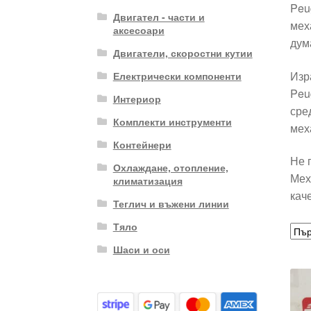
Peu
Двигател - части и
мех
аксесоари
дум
Двигатели, скоростни кутии
Изр
Електрически компоненти
Peu
Интериор
сре
Комплекти инструменти
мех
Контейнери
Не 
Охлаждане, отопление,
Мех
климатизация
кач
Теглич и въжени линии
Тяло
Шаси и оси