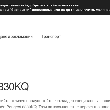
2 лв.
Доста
предоставим най-доброто онлайн изживяване.
 кои "бисквитки" използваме или за да ги изключите, моля, 
ане и рекламации
Транспорт
 нас
Количка
Контакт
Моята сметка
Плащанията
словия
Процедура за рекламации
Разгледайте
Транспорт
830KQ
рийте отличен продукт, който е създаден специално за ваш
roën Peugeot 8830KQ. Този автокомпонент е перфектно напасн