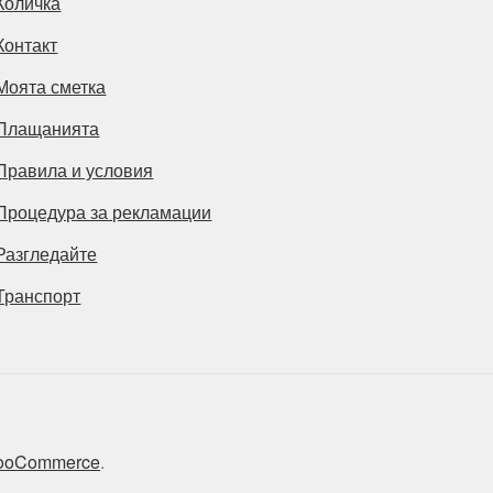
Количка
Контакт
Моята сметка
Плащанията
Правила и условия
Процедура за рекламации
Разгледайте
Транспорт
 WooCommerce
.