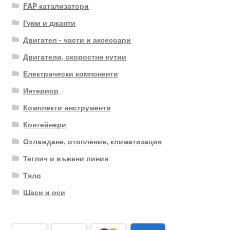
FAP катализатори
Гуми и джанти
Двигател - части и аксесоари
Двигатели, скоростни кутии
Електрически компоненти
Интериор
Комплекти инструменти
Контейнери
Охлаждане, отопление, климатизация
Теглич и въжени линии
Тяло
Шаси и оси