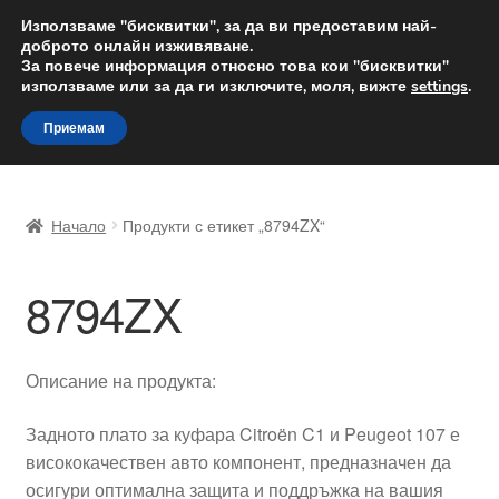
ДОСТАВКА от 12 лв.
Използваме "бисквитки", за да ви предоставим най-
доброто онлайн изживяване.
Доставка по целия свят
За повече информация относно това кои "бисквитки"
използваме или за да ги изключите, моля, вижте
settings
.
Skip
Skip
Menu
Приемам
to
to
navigation
content
Начало
Начало
Продукти с етикет „8794ZX“
Доставка по целия свят
8794ZX
Жалби
За нас
Описание на продукта:
Количка
Задното плато за куфара Citroën C1 и Peugeot 107 е
висококачествен авто компонент, предназначен да
Контакт
осигури оптимална защита и поддръжка на вашия