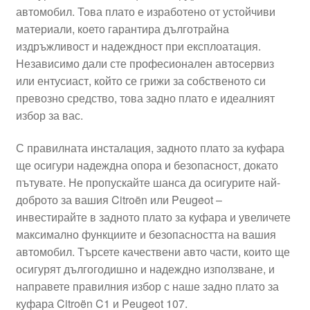
автомобил. Това плато е изработено от устойчиви
Моята сметка
материали, което гарантира дълготрайна
издръжливост и надеждност при експлоатация.
Плащанията
Независимо дали сте професионален автосервиз
или ентусиаст, който се грижи за собственото си
Политика за поверителност
превозно средство, това задно плато е идеалният
избор за вас.
Правила и условия
С правилната инсталация, задното плато за куфара
ще осигури надеждна опора и безопасност, докато
Процедура за рекламации
пътувате. Не пропускайте шанса да осигурите най-
доброто за вашия Citroën или Peugeot –
Разгледайте
инвестирайте в задното плато за куфара и увеличете
максимално функциите и безопасността на вашия
Транспорт
автомобил. Търсете качествени авто части, които ще
осигурят дългогодишно и надеждно използване, и
направете правилния избор с наше задно плато за
куфара Citroën C1 и Peugeot 107.