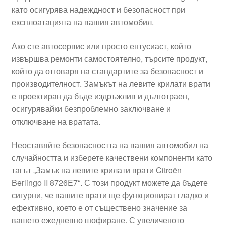
като осигурява надеждност и безопасност при
Моята сметка
експлоатацията на вашия автомобил.
Плащанията
Ако сте автосервис или просто ентусиаст, който
извършва ремонти самостоятелно, търсите продукт,
Политика за поверителност
който да отговаря на стандартите за безопасност и
производителност. Замъкът на левите крилати врати
е проектиран да бъде издръжлив и дълготраен,
Правила и условия
осигурявайки безпроблемно заключване и
отключване на вратата.
Процедура за рекламации
Неоставяйте безопасността на вашия автомобил на
Разгледайте
случайността и изберете качествени компоненти като
тагът „Замък на левите крилати врати Citroën
Транспорт
Berlingo II 8726E7“. С този продукт можете да бъдете
сигурни, че вашите врати ще функционират гладко и
ефективно, което е от съществено значение за
вашето ежедневно шофиране. С увеличеното