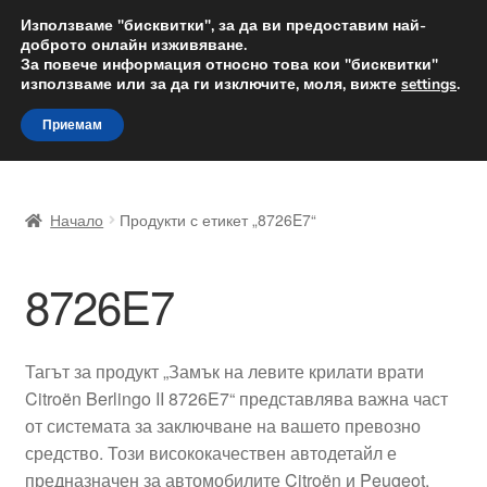
ДОСТАВКА от 12 лв.
Използваме "бисквитки", за да ви предоставим най-
доброто онлайн изживяване.
Доставка по целия свят
За повече информация относно това кои "бисквитки"
използваме или за да ги изключите, моля, вижте
settings
.
Skip
Skip
Menu
Приемам
to
to
navigation
content
Начало
Начало
Продукти с етикет „8726E7“
Доставка по целия свят
8726E7
Жалби
За нас
Тагът за продукт „Замък на левите крилати врати
Citroën Berlingo II 8726E7“ представлява важна част
Количка
от системата за заключване на вашето превозно
средство. Този висококачествен автодетайл е
Контакт
предназначен за автомобилите Citroën и Peugeot,