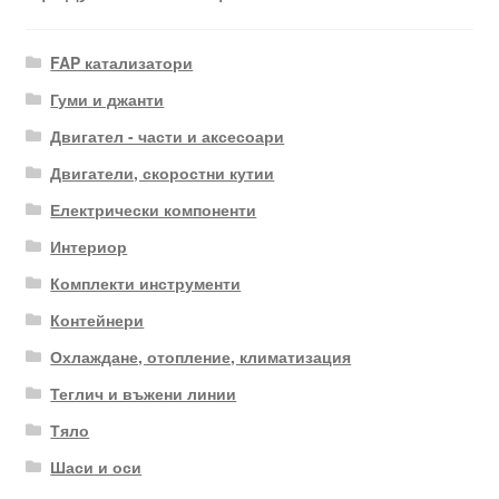
FAP катализатори
Гуми и джанти
Двигател - части и аксесоари
Двигатели, скоростни кутии
Електрически компоненти
Интериор
Комплекти инструменти
Контейнери
Охлаждане, отопление, климатизация
Теглич и въжени линии
Тяло
Шаси и оси