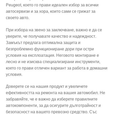
Peugeot, което го прави идеален избор за всички
Моята сметка
автосервизи и за хора, които сами се грижат за
своето авто.
Плащанията
При избора на звено за заключване, важно е да се
Политика за поверителност
уверите, че получавате качество и надеждност.
Замъкът предлага оптимална защита и
безпроблемно функциониране дори при остри
Правила и условия
условия на експлоатация. Неговото монтиране е
лесно и не изисква специализирани инструменти,
Процедура за рекламации
което го прави отличен вариант за работа в домашни
условия.
Разгледайте
Доверете се на нашия продукт и увеличете
Транспорт
ефективността на ремонта на вашия автомобил. Не
забравяйте, че е важно да изберете правилните
автокомпоненти, за да осигурите дълготрайност и
безопасност на вашето превозно средство. Със