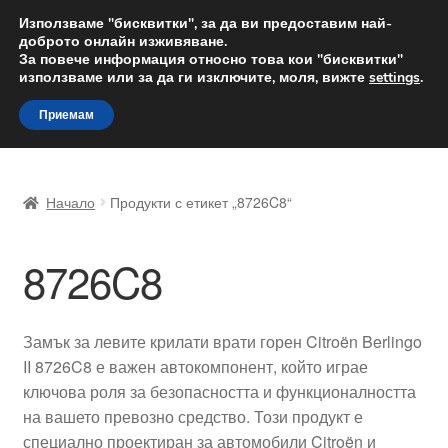
ДОСТАВКА от 12 лв.
Използваме "бисквитки", за да ви предоставим най-
доброто онлайн изживяване.
Доставка по целия свят
За повече информация относно това кои "бисквитки"
използваме или за да ги изключите, моля, вижте
settings
.
Skip
Skip
Menu
Приемам
to
to
navigation
content
Начало
Начало
Продукти с етикет „8726C8“
Доставка по целия свят
8726C8
Жалби
За нас
Замък за левите крилати врати горен Citroën Berlingo
II 8726C8 е важен автокомпонент, който играе
Количка
ключова роля за безопасността и функционалността
на вашето превозно средство. Този продукт е
Контакт
специално проектиран за автомобили Citroën и