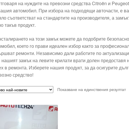
отговаря на нуждите на превозни средства Citroën и Peugeo
вашия автомобил. При избора на подходящи авточасти, е ва
яло съответстват на стандартите на производителя, а замък
но такъв продукт.
нсталирането на този замък можете да подобрите безопасн
омобил, което го прави идеален избор както за професионалн
ършват ремонти. Независимо дали работите по актуализаци
, нашият замък на левите крилати врати долен предоставя 
ех в ремонта. Изберете нашия продукт, за да осигурите дъл
возно средство!
Показване на единствения резултат