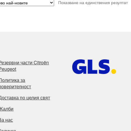
Показване на единствения резултат
Резервни части Citroën
Peugeot
Политика за
поверителност
Доставка по целия свят
Жалби
За нас
Количка