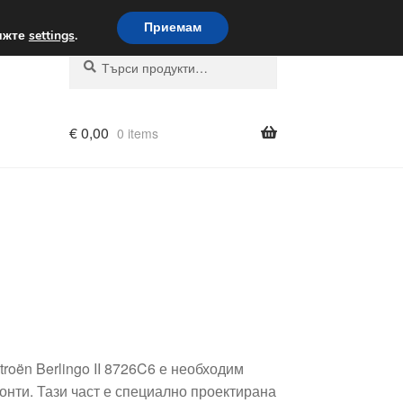
вка по целия свят
Приемам
вижте
settings
.
Търсене
Търсене
за:
€
0,00
0 items
roën Berlingo II 8726C6 е необходим
онти. Тази част е специално проектирана