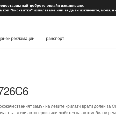
2 лв.
Доста
предоставим най-доброто онлайн изживяване.
 кои "бисквитки" използваме или за да ги изключите, моля, 
ане и рекламации
Транспорт
 нас
Количка
Контакт
Моята сметка
Плащанията
словия
Процедура за рекламации
Разгледайте
Транспорт
726C6
ококачественият замък на левите крилати врати долен за Cit
очаст за всеки автосервиз или любител на автомобилни рем