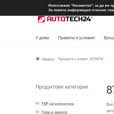
ДОСТАВКА от 1
Използваме "бисквитки", за да ви 
За повече информация относно това
Skip
Skip
to
to
navigation
content
У дома
Правила и условия
Връщ
Начало
Доставка по целия свят
Жалби
За
Начало
Продукти с етикет „8726C6“
Политика за поверителност
Правила и у
8
Продуктови категории
FAP катализатори
Вис
авт
Гуми и джанти