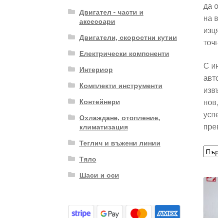
да 
Двигател - части и
на 
аксесоари
изц
Двигатели, скоростни кутии
точ
Електрически компоненти
С и
Интериор
авт
Комплекти инструменти
изв
нов
Контейнери
усп
Охлаждане, отопление,
пре
климатизация
Теглич и въжени линии
Тяло
Шаси и оси