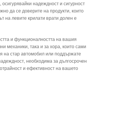
t, осигурявайки надеждност и сигурност
жно да се доверите на продукти, които
ът на левите крилати врати долен е
остта и функционалността на вашия
и механики, така и за хора, които сами
я на стар автомобил или поддържате
надеждност, необходима за дългосрочен
готрайност и ефективност на вашето