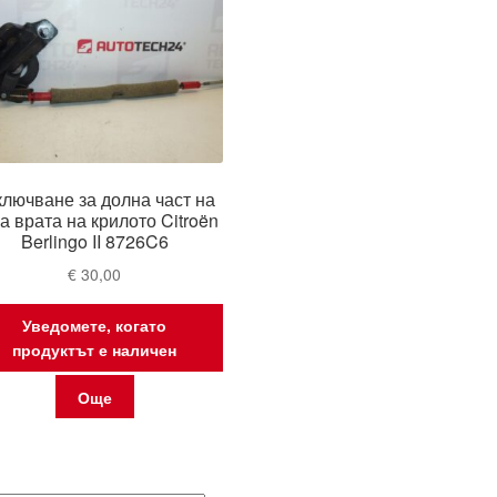
ключване за долна част на
а врата на крилото Citroën
Berlingo II 8726C6
€
30,00
Уведомете, когато
продуктът е наличен
Още