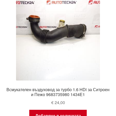
Всмукателен въздуховод за турбо 1.6 HDi за Ситроен
и Пежо 9683735980 1434E1
€
24,00
Добавяне в количката