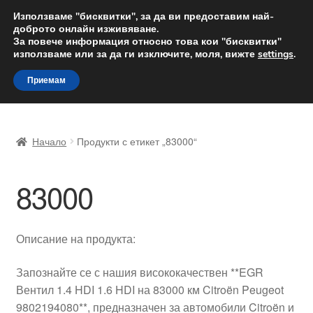
ДОСТАВКА от 12 лв.
Използваме "бисквитки", за да ви предоставим най-
доброто онлайн изживяване.
Доставка по целия свят
За повече информация относно това кои "бисквитки"
използваме или за да ги изключите, моля, вижте
settings
.
Skip
Skip
Menu
Приемам
to
to
navigation
content
Начало
Начало
Продукти с етикет „83000“
Доставка по целия свят
83000
Жалби
За нас
Описание на продукта:
Количка
Запознайте се с нашия висококачествен **EGR
Вентил 1.4 HDI 1.6 HDI на 83000 км Citroën Peugeot
Контакт
9802194080**, предназначен за автомобили Citroën и