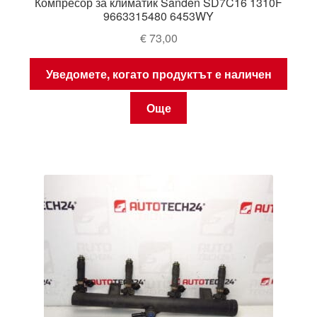
Компресор за климатик Sanden SD7C16 1310F
9663315480 6453WY
€
73,00
Уведомете, когато продуктът е наличен
Още