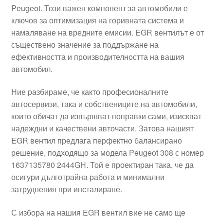
Peugeot. Този важен компонент за автомобили е
Моята сметка
ключов за оптимизация на горивната система и
намаляване на вредните емисии. EGR вентилът е от
Плащанията
съществено значение за поддържане на
ефективността и производителността на вашия
Политика за поверителност
автомобил.
Ние разбираме, че както професионалните
Правила и условия
автосервизи, така и собствениците на автомобили,
които обичат да извършват поправки сами, изискват
Процедура за рекламации
надеждни и качествени авточасти. Затова нашият
EGR вентил предлага перфектно балансирано
Разгледайте
решение, подходящо за модела Peugeot 308 с номер
1637135780 2444GH. Той е проектиран така, че да
Транспорт
осигури дълготрайна работа и минимални
затруднения при инсталиране.
С избора на нашия EGR вентил вие не само ще