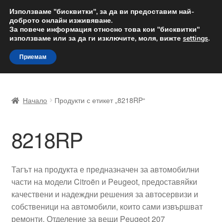
ДОСТАВКА от 12 лв.
Използваме "бисквитки", за да ви предоставим най-
доброто онлайн изживяване.
Доставка по целия свят
За повече информация относно това кои "бисквитки"
използваме или за да ги изключите, моля, вижте
settings
.
Skip
Skip
Menu
Приемам
to
to
navigation
content
Начало
Начало
Продукти с етикет „8218RP“
Доставка по целия свят
8218RP
Жалби
За нас
Тагът на продукта е предназначен за автомобилни
части на модели Citroën и Peugeot, предоставяйки
Количка
качествени и надеждни решения за автосервизи и
собственици на автомобили, които сами извършват
Контакт
ремонти. Отделение за вещи Peugeot 207