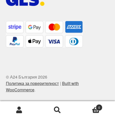
© А24 България 2026
Политика за поверителност
Built with
WooCommerce
.
0
Търсене
Търсене