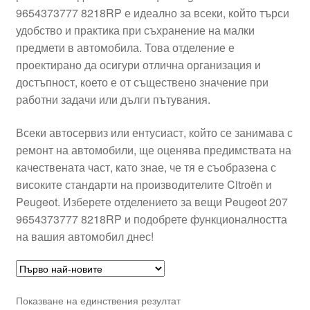
9654373777 8218RP е идеално за всеки, който търси
Моята сметка
удобство и практика при съхранение на малки
предмети в автомобила. Това отделение е
Плащанията
проектирано да осигури отлична организация и
достъпност, което е от съществено значение при
Политика за поверителност
работни задачи или дълги пътувания.
Всеки автосервиз или ентусиаст, който се занимава с
Правила и условия
ремонт на автомобили, ще оценява предимствата на
качествената част, като знае, че тя е съобразена с
Процедура за рекламации
високите стандарти на производителите Citroën и
Peugeot. Изберете отделението за вещи Peugeot 207
Разгледайте
9654373777 8218RP и подобрете функционалността
на вашия автомобил днес!
Транспорт
Показване на единствения резултат