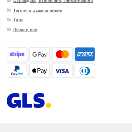
Охлаждане, отопление, климатизация
Теглич и въжени линии
Тяло
Шаси и оси