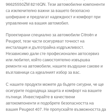
96625550ZM 8216QN. Тези автомобилни компоненти
Моята сметка
са изключително важни за вашето безопасно
шофиране и предлагат надеждност и комфорт при
Плащанията
управление на вашия автомобил.
Проектирани специално за автомобили Citroën и
Политика за поверителност
Peugeot, тези части осигуряват точност на
инсталация и дълготрайна издръжливост.
Правила и условия
Независимо дали сте професионален автосервиз
или любител, който самостоятелно извършва
Процедура за рекламации
ремонти на автомобили, нашите въздушни сакове и
възглавници са идеалният избор за вас.
Разгледайте
С нашите продукти можете да бъдете сигурни, че ще
Транспорт
осигурите подходяща защита и комфорт на вашите
пътници. Инвестирайте в качествени
автокомпоненти и подобрете безопасността на
вашия Peugeot 407. Не пропускайте възможността да