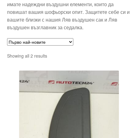
имате надеждни въздушни елементи, които да
повишат вашия шофьорски опит. Защитете себе си и
вашите близки с нашия Ляв въздушен сак и Ляв
въздушен възглавник за седалка.
Sorted
Showing all 2 results
by
latest