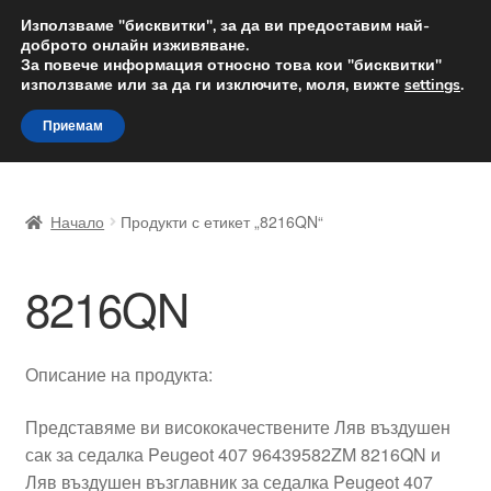
ДОСТАВКА от 12 лв.
Използваме "бисквитки", за да ви предоставим най-
доброто онлайн изживяване.
Доставка по целия свят
За повече информация относно това кои "бисквитки"
използваме или за да ги изключите, моля, вижте
settings
.
Skip
Skip
Menu
Приемам
to
to
navigation
content
Начало
Начало
Продукти с етикет „8216QN“
Доставка по целия свят
8216QN
Жалби
За нас
Описание на продукта:
Количка
Представяме ви висококачествените Ляв въздушен
сак за седалка Peugeot 407 96439582ZM 8216QN и
Контакт
Ляв въздушен възглавник за седалка Peugeot 407