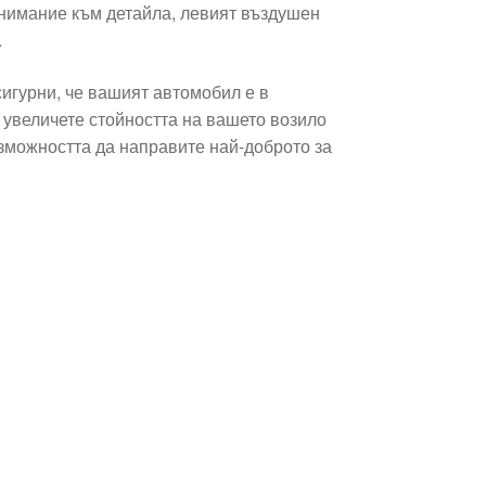
нимание към детайла, левият въздушен
.
сигурни, че вашият автомобил е в
 увеличете стойността на вашето возило
ъзможността да направите най-доброто за