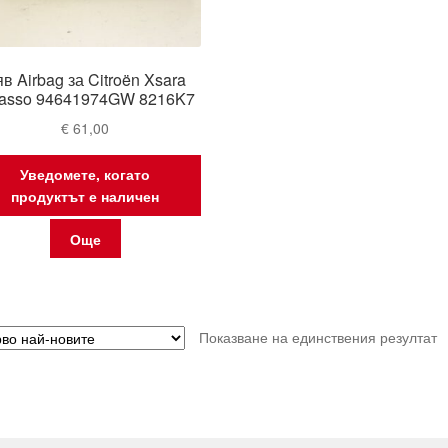
в Airbag за Citroën Xsara
casso 94641974GW 8216K7
€
61,00
Уведомете, когато
продуктът е наличен
Още
Показване на единствения резултат