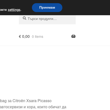
вка по целия свят
Приемам
вижте
settings
.
Търсене
Търсене
за:
€
0,00
0 items
bag за Citroën Xsara Picasso
втосервизи и хора, които обичат да