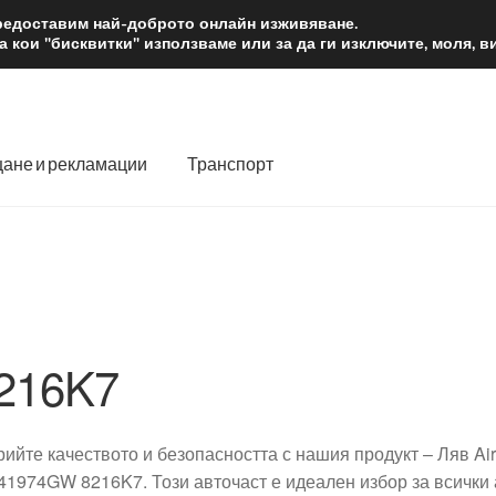
2 лв.
Доста
предоставим най-доброто онлайн изживяване.
 кои "бисквитки" използваме или за да ги изключите, моля, 
ане и рекламации
Транспорт
 нас
Количка
Контакт
Моята сметка
Плащанията
словия
Процедура за рекламации
Разгледайте
Транспорт
216K7
рийте качеството и безопасността с нашия продукт – Ляв Air
41974GW 8216K7. Този авточаст е идеален избор за всички а