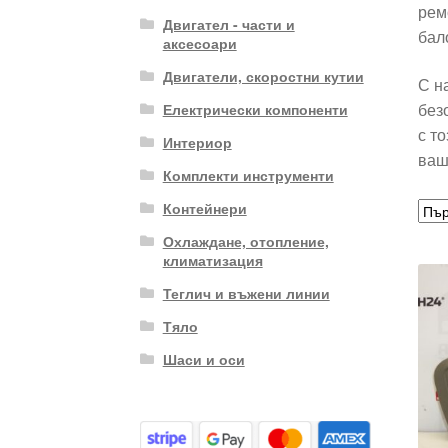
рем
Двигател - части и
бал
аксесоари
Двигатели, скоростни кутии
С н
без
Електрически компоненти
с т
Интериор
ваш
Комплекти инструменти
Контейнери
Охлаждане, отопление,
климатизация
Теглич и въжени линии
Тяло
Шаси и оси