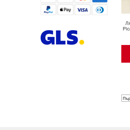
Ля
Pi