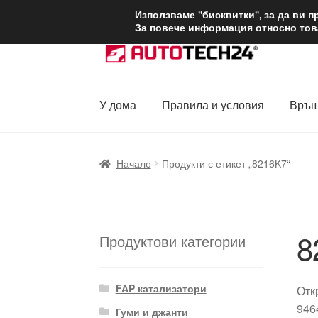
ДОСТАВКА от 1
Използваме "бисквитки", за да ви 
За повече информация относно това
Skip
Skip
to
to
navigation
content
У дома
Правила и условия
Връщ
Начало
Доставка по целия свят
Жалби
За
Начало
Продукти с етикет „8216K7“
Политика за поверителност
Правила и у
8
Продуктови категории
FAP катализатори
Отк
946
Гуми и джанти