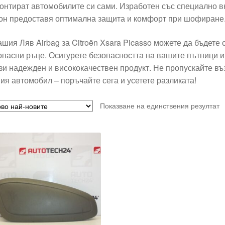
онтират автомобилите си сами. Изработен със специално в
он предоставя оптимална защита и комфорт при шофиране
ашия Ляв Airbag за Citroën Xsara Picasso можете да бъдете 
опасни ръце. Осигурете безопасността на вашите пътници и
ози надежден и висококачествен продукт. Не пропускайте в
ия автомобил – поръчайте сега и усетете разликата!
Показване на единствения резултат